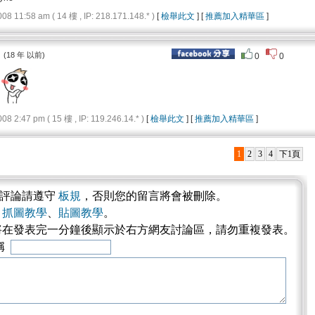
11:58 am ( 14 樓 , IP: 218.171.148.* )
[
檢舉此文
] [
推薦加入精華區
]
：
(18 年 以前)
0
0
2:47 pm ( 15 樓 , IP: 119.246.14.* )
[
檢舉此文
] [
推薦加入精華區
]
1
2
3
4
下1頁
表評論請遵守
板規
，否則您的留言將會被刪除。
考
抓圖教學
、
貼圖教學
。
將在發表完一分鐘後顯示於右方網友討論區，請勿重複發表。
稱