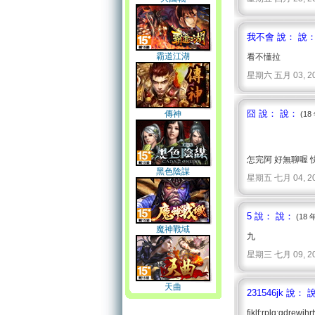
我不會 說： 說
霸道江湖
看不懂拉
星期六 五月 03, 2008 
囧 說： 說：
傳神
(18
怎完阿 好無聊喔 
黑色陰謀
星期五 七月 04, 2008 
5 說： 說：
(18 
魔神戰域
九
星期三 七月 09, 2008 
天曲
231546jk 說： 
fjklf;rplg;gdrewjhr