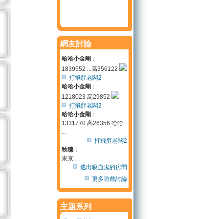
網友討論
哈哈小金剛
：
1839552 ...高356122
打飛胖老闆2
哈哈小金剛
：
1218023 高29852
打飛胖老闆2
哈哈小金剛
：
1331770 高26356 哈哈
...
打飛胖老闆2
秋穗
：
東京 ...
逃出吸血鬼的房間
更多遊戲討論
主題系列