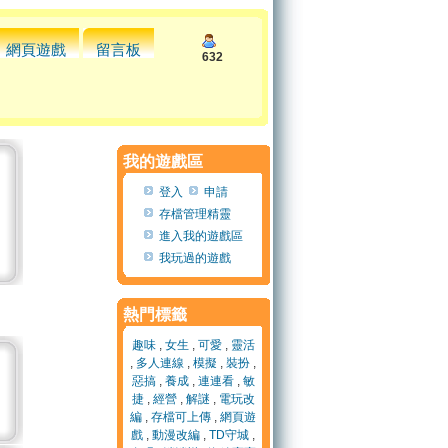
網頁遊戲
留言板
632
我的遊戲區
登入
申請
存檔管理精靈
進入我的遊戲區
我玩過的遊戲
熱門標籤
趣味
,
女生
,
可愛
,
靈活
,
多人連線
,
模擬
,
裝扮
,
惡搞
,
養成
,
連連看
,
敏
捷
,
經營
,
解謎
,
電玩改
編
,
存檔可上傳
,
網頁遊
戲
,
動漫改編
,
TD守城
,