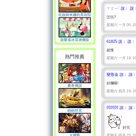
ㄚㄍㄧˋ 說： 說
化妝師米娜的美容院
怎玩?
星期六 一月 05, 2008 
遊樂場冰淇淋攤販
61825 說： 說：
超慢
熱門推薦
星期六 一月 19, 2008 
變形金 說： 說
好爛喔!
奧奇傳說
星期六 四月 19, 2008 
凹凹凹 說： 說
砲砲坦克
好完
大國戰
星期五 四月 25, 2008 