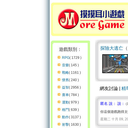
探險大逃亡
（
遊戲類別：
RPG
( 1729 )
音樂
( 145 )
戰略
( 1161 )
懷舊
( 240 )
益智
( 2956 )
網友討論 |
精
賽車
( 784 )
運動
( 979 )
匿名 說： 說：
(
格鬥
( 639 )
你這個遊戲跑得太
動作
( 3137 )
星期二 十月 09, 2007 
射擊
( 1630 )