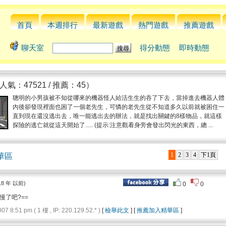
首頁
本週排行
最新遊戲
熱門遊戲
推薦遊戲
聊天室
得分動態
即時動態
人氣：47521 / 推薦：45）
聰明的小男孩被不知從哪來的機器怪人給活生生的吞了下去，當掉進去機器人體
內後卻發現裡面也困了一個老先生，可憐的老先生從不知道多久以前就被困住一
直到現在還沒逃出去，唯一能逃出去的辦法，就是找出關鍵的8樣物品，就這樣
探險的逃亡就從這天開始了..... (提示:注意觀看身旁會發出閃光的東西，總 ...
1
2
3
4
下1頁
華區
18 年 以前)
0
0
慢了吧?==
8:51 pm ( 1 樓 , IP: 220.129.52.* )
[
檢舉此文
] [
推薦加入精華區
]