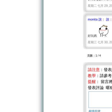
星期二 七月 29, 2008 
monita 說： 說
好玩媽
星期三 七月 30, 2008 
頁數：1 / 4
請注意
：發
教學
：請參
提醒
： 留言
發表評論 暱
表情符號