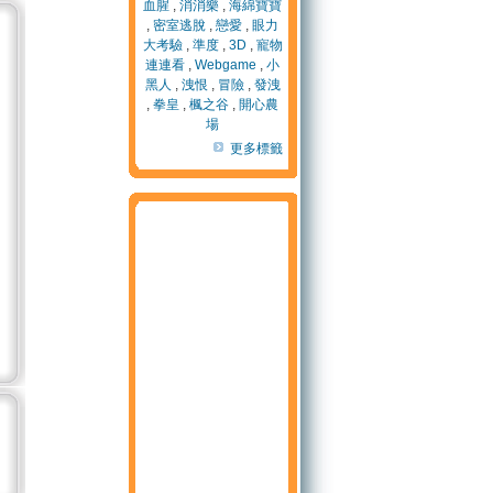
血腥
,
消消樂
,
海綿寶寶
,
密室逃脫
,
戀愛
,
眼力
大考驗
,
準度
,
3D
,
寵物
連連看
,
Webgame
,
小
黑人
,
洩恨
,
冒險
,
發洩
,
拳皇
,
楓之谷
,
開心農
場
更多標籤