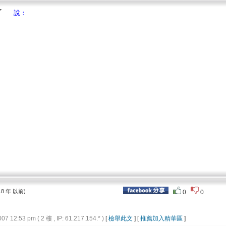
說：
18 年 以前)
0
0
12:53 pm ( 2 樓 , IP: 61.217.154.* )
[
檢舉此文
] [
推薦加入精華區
]