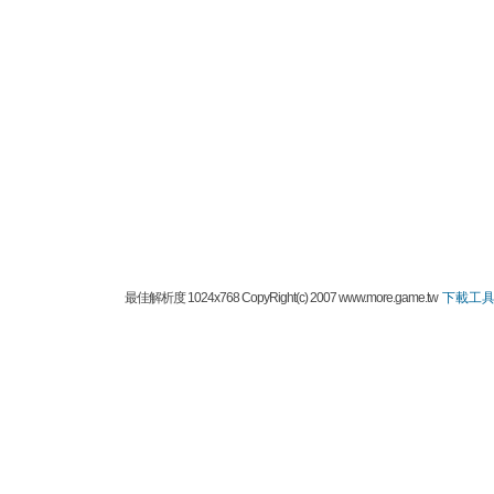
最佳解析度 1024x768 CopyRight(c) 2007 www.more.game.tw
下載工