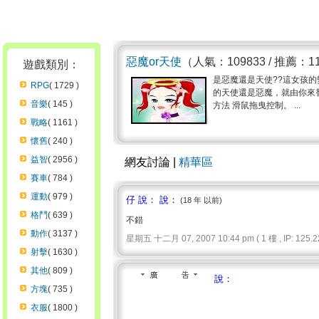
惡魔or天使
（人氣：109833 / 推薦：1
遊戲類別：
是惡魔還是天使??這女孩
RPG
( 1729 )
的天使還是惡魔，就由你來
音樂
( 145 )
方法 滑鼠拖曳控制。 ...
戰略
( 1161 )
懷舊
( 240 )
益智
( 2956 )
網友討論 |
精華區
賽車
( 784 )
運動
( 979 )
仔 說： 說：
(18 年 以前)
格鬥
( 639 )
不錯
動作
( 3137 )
星期五 十二月 07, 2007 10:44 pm ( 1 樓 , IP: 125.22
射擊
( 1630 )
其他
( 809 )
說：
方塊
( 735 )
衣服
( 1800 )