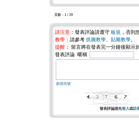
頁數：1 / 28
請注意
：發表評論請遵守
板規
，否則
教學
：請參考
抓圖教學
、
貼圖教學
。
提醒
： 留言將在發表完一分鐘後顯示
發表評論 暱稱
表情符號
發表評論請先
登入
或
註