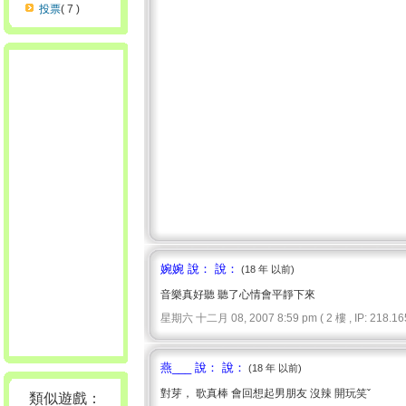
投票
( 7 )
婉婉 說： 說：
(18 年 以前)
音樂真好聽 聽了心情會平靜下來
星期六 十二月 08, 2007 8:59 pm ( 2 樓 , IP: 218.165
燕___ 說： 說：
(18 年 以前)
對芽， 歌真棒 會回想起男朋友 沒辣 開玩笑ˇ
類似遊戲：