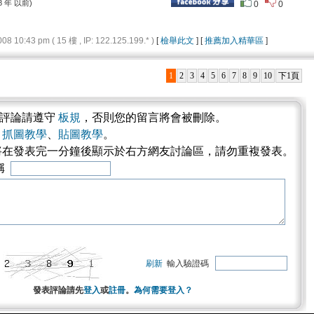
8 年 以前)
0
0
10:43 pm ( 15 樓 , IP: 122.125.199.* )
[
檢舉此文
] [
推薦加入精華區
]
1
2
3
4
5
6
7
8
9
10
下1頁
表評論請遵守
板規
，否則您的留言將會被刪除。
考
抓圖教學
、
貼圖教學
。
將在發表完一分鐘後顯示於右方網友討論區，請勿重複發表。
稱
刷新
輸入驗證碼
發表評論請先
登入
或
註冊
。
為何需要登入？