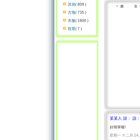
其他
( 809 )
方塊
( 735 )
衣服
( 1800 )
投票
( 7 )
某某人 說： 說
好簡單喔!
星期一 十二月 24, 2007