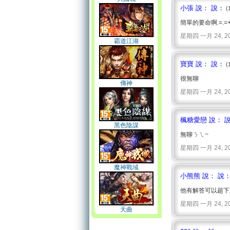
小張 說： 說：
(
簡單的要命啊.=.=
星期四 一月 24, 2008 
霸道江湖
寶寶 說： 說：
(
很無聊
傳神
星期四 一月 24, 2008 
楓糖愛戀 說： 
黑色陰謀
無聊ㄋㄟ~
星期四 一月 24, 2008 
魔神戰域
小熊熊 說： 說
他有解答可以超下來
星期四 一月 24, 2008 
天曲