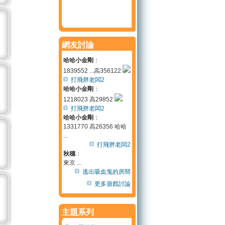
網友討論
哈哈小金剛
：
1839552 ...高356122
打飛胖老闆2
哈哈小金剛
：
1218023 高29852
打飛胖老闆2
哈哈小金剛
：
1331770 高26356 哈哈
...
打飛胖老闆2
秋穗
：
東京 ...
逃出吸血鬼的房間
更多遊戲討論
主題系列