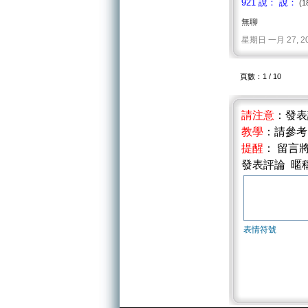
921 說： 說：
(1
無聊
星期日 一月 27, 2008 
頁數：1 / 10
請注意
：發
教學
：請參
提醒
： 留言
發表評論 暱
表情符號