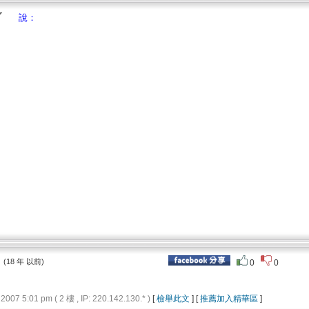
說：
：
(18 年 以前)
0
0
 5:01 pm ( 2 樓 , IP: 220.142.130.* )
[
檢舉此文
] [
推薦加入精華區
]