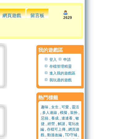
網頁遊戲
留言板
2629
我的遊戲區
登入
申請
存檔管理精靈
進入我的遊戲區
我玩過的遊戲
熱門標籤
趣味
,
女生
,
可愛
,
靈活
,
多人連線
,
模擬
,
裝扮
,
惡搞
,
養成
,
連連看
,
敏
捷
,
經營
,
解謎
,
電玩改
編
,
存檔可上傳
,
網頁遊
戲
,
動漫改編
,
TD守城
,