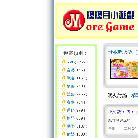
珍妮吃火鍋
（
遊戲類別：
RPG
( 1729 )
音樂
( 145 )
戰略
( 1161 )
懷舊
( 240 )
益智
( 2956 )
網友討論 |
精
賽車
( 784 )
運動
( 979 )
小文 說： 說：
(
格鬥
( 639 )
應該滿好玩的~
動作
( 3137 )
星期一 十二月 24, 2007
射擊
( 1630 )