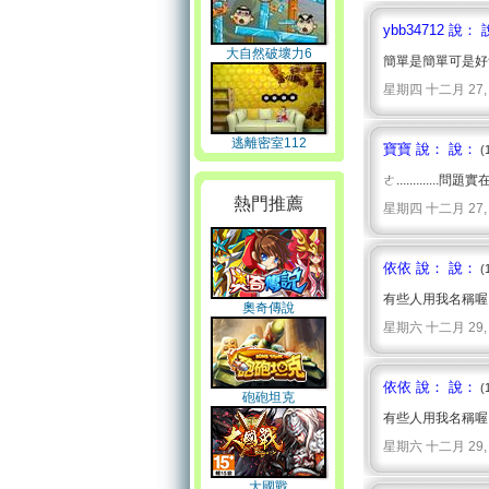
ybb34712 說：
大自然破壞力6
簡單是簡單可是好無聊
星期四 十二月 27, 2007
逃離密室112
寶寶 說： 說：
(
ㄜ............
熱門推薦
星期四 十二月 27, 2007
依依 說： 說：
(
有些人用我名稱喔
奧奇傳說
星期六 十二月 29, 2007
依依 說： 說：
(
砲砲坦克
有些人用我名稱喔
星期六 十二月 29, 2007
大國戰