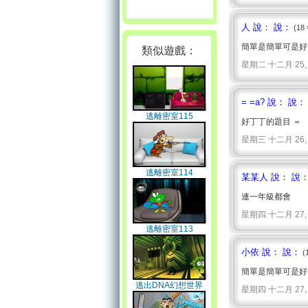
人 說： 說：
(18
簡單是簡單可是好
類似遊戲：
星期二 十二月 25, 2007
= =a? 說： 說：
逃離密室115
好丁丁的題目 ＝
星期三 十二月 26, 2007
逃離密室114
某某人 說： 說
連一年級都會
星期四 十二月 27, 2007
逃離密室113
小依 說： 說：
(
簡單是簡單可是好無聊
逃出DNA幻想世界
星期四 十二月 27, 2007