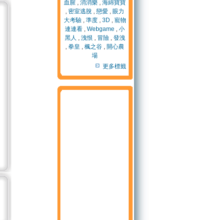
血腥
,
消消樂
,
海綿寶寶
,
密室逃脫
,
戀愛
,
眼力
大考驗
,
準度
,
3D
,
寵物
連連看
,
Webgame
,
小
黑人
,
洩恨
,
冒險
,
發洩
,
拳皇
,
楓之谷
,
開心農
場
更多標籤