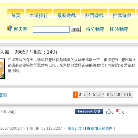
首頁
本週排行
最新遊戲
熱門遊戲
推薦遊戲
聊天室
得分動態
即時動態
人氣：96657 / 推薦：140）
在這寒冷的冬天，珍妮好想吃個熱騰騰的火鍋來溫暖一下，但沒想到...想吃這火
鍋還必須要答對問題才可以吃，來幫助他選擇正確的答案吧！ 控制方法 滑鼠點
擊控制。 ...
1
2
3
4
5
6
7
8
9
10
下1頁
華區
18 年 以前)
0
0
 5:00 pm ( 1 樓 , IP: 59.112.220.* )
[
檢舉此文
] [
推薦加入精華區
]