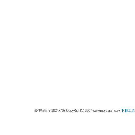
最佳解析度 1024x768 CopyRight(c) 2007 www.more.game.tw
下載工