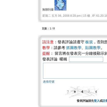
無聊到爆
星期二 五月 06, 2008 8:28 pm ( 15 樓 , IP: 61.20.16
頁數：1 / 8
請注意
：發表評論請遵守
板規
，否則
教學
：請參考
抓圖教學
、
貼圖教學
。
提醒
： 留言將在發表完一分鐘後顯示
發表評論 暱稱
表情符號
發表評論請先
登入
或
註