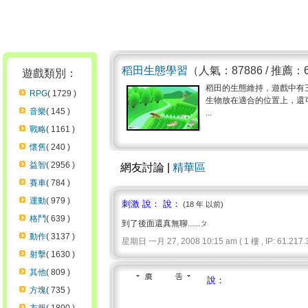
稻田生態學習
（人氣：87886 / 推薦：
遊戲類別：
稻田的生態維持，遊戲中有
RPG
( 1729 )
生物放在適合的位置上，還
音樂
( 145 )
...
戰略
( 1161 )
懷舊
( 240 )
益智
( 2956 )
網友討論 |
精華區
賽車
( 784 )
運動
( 979 )
刺激 說： 說：
(18 年 以前)
格鬥
( 639 )
到了後面還真無聊......ㄆ
動作
( 3137 )
星期日 一月 27, 2008 10:15 am ( 1 樓 , IP: 61.217.3
射擊
( 1630 )
其他
( 809 )
說：
方塊
( 735 )