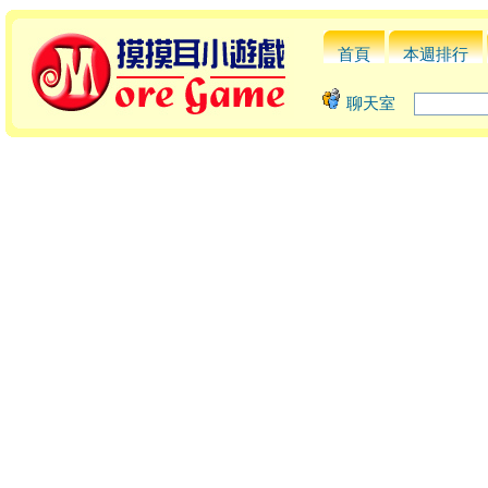
首頁
本週排行
聊天室