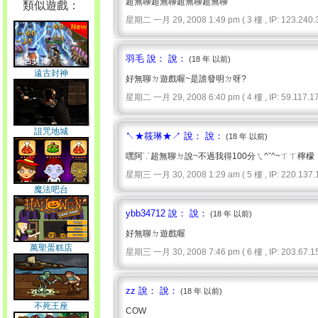
超無聊超無聊超無聊超無聊
類似遊戲：
星期二 一月 29, 2008 1:49 pm ( 3 樓 , IP: 123.240.3
羽毛 說： 說：
(18 年 以前)
遠古封神
好無聊ㄉ遊戲喔~是誰發明ㄉ呀?
星期二 一月 29, 2008 6:40 pm ( 4 樓 , IP: 59.117.17
詛咒地城
↖★筱琳★↗ 說： 說：
(18 年 以前)
嘿阿˙.˙超無聊ㄉ說~不過我得100分ㄟ^ˇ^~ㄒㄒ檸檬
星期三 一月 30, 2008 1:29 am ( 5 樓 , IP: 220.137.1
魔法吧台
ybb34712 說： 說：
(18 年 以前)
好無聊ㄉ遊戲喔
萬聖蛋糕店
星期三 一月 30, 2008 7:46 pm ( 6 樓 , IP: 203.67.15
zz 說： 說：
(18 年 以前)
不死王座
COW