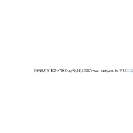
最佳解析度 1024x768 CopyRight(c) 2007 www.more.game.tw
下載工