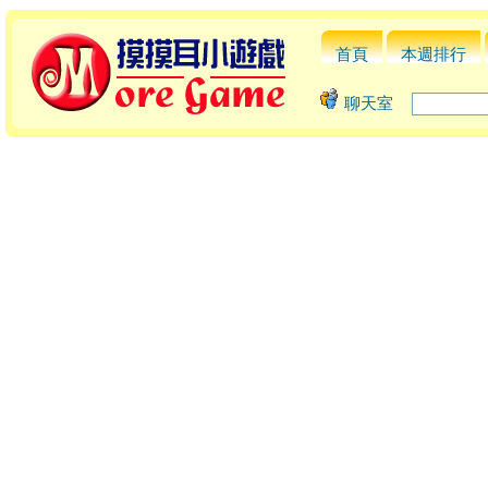
首頁
本週排行
聊天室