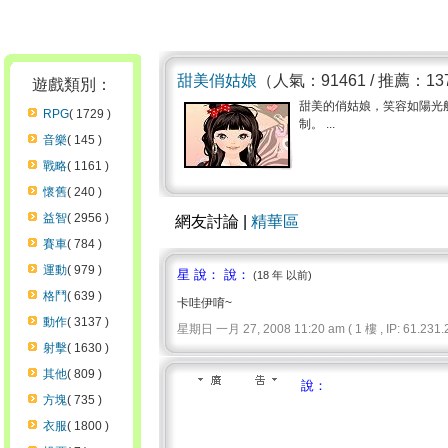
甜美俏姑娘
（人氣：91461 / 推薦：13
遊戲類別：
甜美的俏姑娘，笑容如陽光
RPG
( 1729 )
制。 ...
音樂
( 145 )
戰略
( 1161 )
懷舊
( 240 )
益智
( 2956 )
網友討論 |
精華區
賽車
( 784 )
運動
( 979 )
星 說： 說：
(18 年 以前)
格鬥
( 639 )
卡哇伊唷~
動作
( 3137 )
星期日 一月 27, 2008 11:20 am ( 1 樓 , IP: 61.231.2
射擊
( 1630 )
其他
( 809 )
說：
方塊
( 735 )
衣服
( 1800 )