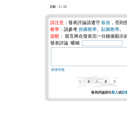
頁數：1 / 13
請注意
：發表評論請遵守
板規
，否則
教學
：請參考
抓圖教學
、
貼圖教學
。
提醒
： 留言將在發表完一分鐘後顯示
發表評論 暱稱
表情符號
發表評論請先
登入
或
註