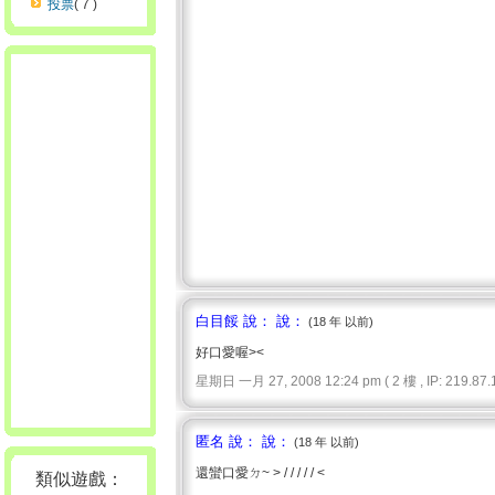
投票
( 7 )
白目餒 說： 說：
(18 年 以前)
好口愛喔><
星期日 一月 27, 2008 12:24 pm ( 2 樓 , IP: 219.87.1
匿名 說： 說：
(18 年 以前)
還蠻口愛ㄉ~ > / / / / / <
類似遊戲：