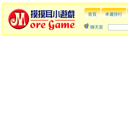
首頁
本週排行
聊天室