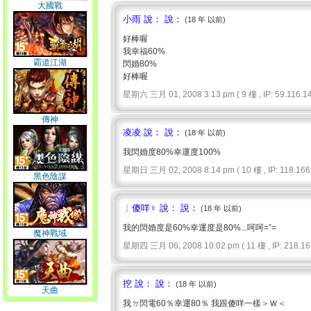
大國戰
小雨 說： 說：
(18 年 以前)
好棒喔
我幸福60%
霸道江湖
閃婚80%
好棒喔
星期六 三月 01, 2008 3:13 pm ( 9 樓 , IP: 59.116.14
傳神
凌凌 說： 說：
(18 年 以前)
我閃婚度80%幸運度100%
星期日 三月 02, 2008 8:14 pm ( 10 樓 , IP: 118.166.
黑色陰謀
︴傻咩♀ 說： 說：
(18 年 以前)
我的閃婚度是60%幸運度是80%...呵呵=ˇ=
魔神戰域
星期四 三月 06, 2008 10:02 pm ( 11 樓 , IP: 218.167
挖 說： 說：
(18 年 以前)
天曲
我ㄉ閃電60％幸運80％ 我跟傻咩一樣＞Ｗ＜