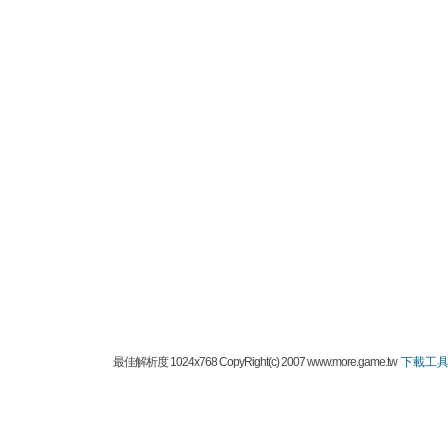
最佳解析度 1024x768 CopyRight(c) 2007 www.more.game.tw
下載工