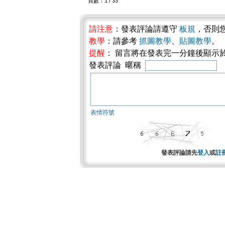
頁數：1 / 33
請注意
：發表評論請遵守
板規
，否則
教學
：請參考
抓圖教學
、
貼圖教學
。
提醒
： 留言將在發表完一分鐘後顯示
發表評論 暱稱
表情符號
發表評論請先
登入
或
註