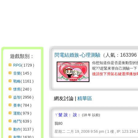
閃電結婚族-心理測驗
（人氣：163396 
遊戲類別：
你想知道你是否是衝動型的
RPG
( 1729 )
呢??趕緊來替自己測驗一
音樂
( 145 )
後請按下滑鼠右鍵選擇播放
戰略
( 1161 )
懷舊
( 240 )
益智
( 2956 )
網友討論 |
精華區
賽車
( 784 )
運動
( 979 )
ㄚ髮 說： 說：
(18 年 以前)
格鬥
( 639 )
我80
動作
( 3137 )
星期二 二月 19, 2008 9:56 pm ( 1 樓 , IP: 123.194.1
射擊
( 1630 )