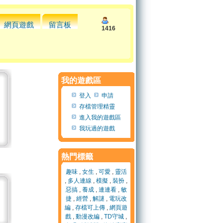
網頁遊戲
留言板
1416
我的遊戲區
登入
申請
存檔管理精靈
進入我的遊戲區
我玩過的遊戲
熱門標籤
趣味
,
女生
,
可愛
,
靈活
,
多人連線
,
模擬
,
裝扮
,
惡搞
,
養成
,
連連看
,
敏
捷
,
經營
,
解謎
,
電玩改
編
,
存檔可上傳
,
網頁遊
戲
,
動漫改編
,
TD守城
,