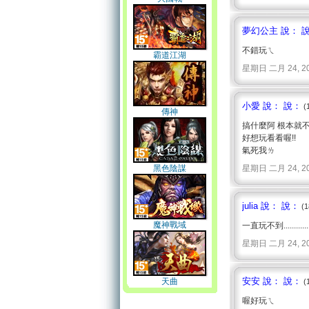
夢幻公主 說： 
不錯玩ㄟ
霸道江湖
星期日 二月 24, 2008 
小愛 說： 說：
(
傳神
搞什麼阿 根本就
好想玩看看喔!!
氣死我ㄌ
黑色陰謀
星期日 二月 24, 2008 
julia 說： 說：
(1
魔神戰域
一直玩不到...........
星期日 二月 24, 2008 
安安 說： 說：
天曲
(
喔好玩ㄟ