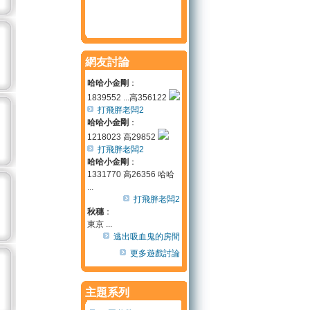
網友討論
哈哈小金剛
：
1839552 ...高356122
打飛胖老闆2
哈哈小金剛
：
1218023 高29852
打飛胖老闆2
哈哈小金剛
：
1331770 高26356 哈哈
...
打飛胖老闆2
秋穗
：
東京 ...
逃出吸血鬼的房間
更多遊戲討論
主題系列