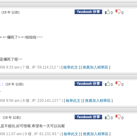
：
(18 年 以前)
0
0
 <~爛死了> <~啦啦啦~~~
是爛死了呢~~
9:33 am ( 7 樓 , IP: 59.114.212.* )
[
檢舉此文
] [
推薦加入精華區
]
說：
(18 年 以前)
0
0
ˊ
9:56 am ( 8 樓 , IP: 220.141.127.* )
[
檢舉此文
] [
推薦加入精華區
]
：
(18 年 以前)
0
0
也是不能玩.好可惜喔.希望有一天可以玩喔
11:07 am ( 9 樓 , IP: 61.231.93.* )
[
檢舉此文
] [
推薦加入精華區
]