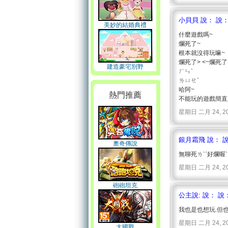
小貝貝 說： 說
美妙的結婚典禮
什麼遊戲嗎~
爛死了~
根本就沒得玩嘛~
爛死了> <~爛死了>
建造豪宅別野
ㄏㄣˋ
ㄌㄩㄝˋ
哈阿~
熱門推薦
不能玩的遊戲簡直
星期日 二月 24, 2008 
銀月霜飛 說： 
奧奇傳說
無聊死ㄌˋˊ好爛喔ˋ
星期日 二月 24, 2008 
砲砲坦克
公主說: 說： 說
我也是也想玩.但
星期日 二月 24, 2008 
大國戰