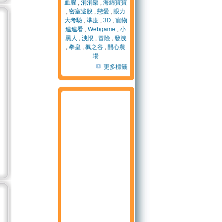
血腥
,
消消樂
,
海綿寶寶
,
密室逃脫
,
戀愛
,
眼力
大考驗
,
準度
,
3D
,
寵物
連連看
,
Webgame
,
小
黑人
,
洩恨
,
冒險
,
發洩
,
拳皇
,
楓之谷
,
開心農
場
更多標籤