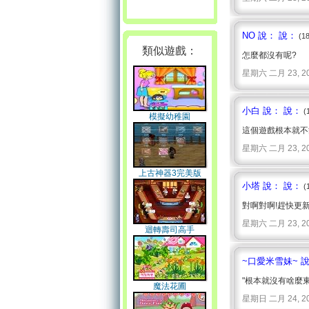
NO 說： 說：
(1
類似遊戲：
怎麼都沒有呢?
星期六 二月 23, 2008 
小白 說： 說：
(
模擬幼稚園
這個遊戲根本就不
星期六 二月 23, 2008 
上古神器3完美版
小塔 說： 說：
(
對啊對啊!趕快更
星期六 二月 23, 2008 
迴轉壽司高手
~口愛米雪妹~ 
"根本就沒有啥麼東西
魔法花圃
星期日 二月 24, 2008 