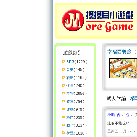
幸福西餐廳
（
遊戲類別：
RPG
( 1729 )
音樂
( 145 )
戰略
( 1161 )
懷舊
( 240 )
益智
( 2956 )
網友討論 |
精
賽車
( 784 )
運動
( 979 )
小喵 說： 說：
(
格鬥
( 639 )
這個不能玩耶~
動作
( 3137 )
星期五 二月 22, 2008 
射擊
( 1630 )