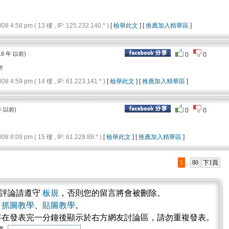
4:58 pm ( 13 樓 , IP: 125.232.140.* )
[
檢舉此文
] [
推薦加入精華區
]
18 年 以前)
0
0
!
4:59 pm ( 14 樓 , IP: 61.223.141.* )
[
檢舉此文
] [
推薦加入精華區
]
年 以前)
0
0
8:09 pm ( 15 樓 , IP: 61.228.89.* )
[
檢舉此文
] [
推薦加入精華區
]
1
80
下1頁
...
表評論請遵守
板規
，否則您的留言將會被刪除。
考
抓圖教學
、
貼圖教學
。
將在發表完一分鐘後顯示於右方網友討論區，請勿重複發表。