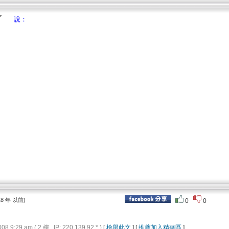
說：
18 年 以前)
0
0
9:29 am ( 2 樓 , IP: 220.139.92.* )
[
檢舉此文
] [
推薦加入精華區
]