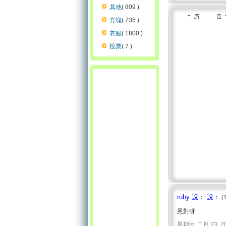
其他
( 809 )
方塊
( 735 )
衣服
( 1800 )
投票
( 7 )
ruby 說： 說：
(
恩對呀
星期六 二月 23, 2008 