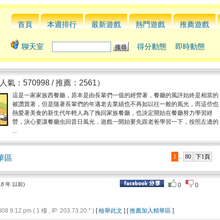
首頁
本週排行
最新遊戲
熱門遊戲
推薦遊戲
聊天室
得分動態
即時動態
人氣：570998 / 推薦：2561）
這是一家家族西餐廳，原本是由長輩們一值的經營著，餐廳的風評始終是相當的
被讚賞著，但是隨著長輩們的年邁老去業績也不再如以往一般的風光，而這些也
熱愛著美食的新生代年輕人為了挽回家族餐廳，也決定開始在餐廳努力學習經
營，決心要讓餐廳虫回昔日風光，遊戲一開始要先跟老爸學習一下，按照左邊的
...
1
80
下1頁
華區
...
18 年 以前)
0
0
9:12 pm ( 1 樓 , IP: 203.73.20.* )
[
檢舉此文
] [
推薦加入精華區
]