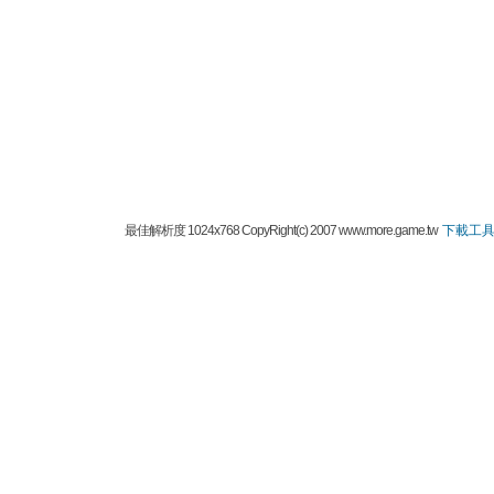
最佳解析度 1024x768 CopyRight(c) 2007 www.more.game.tw
下載工