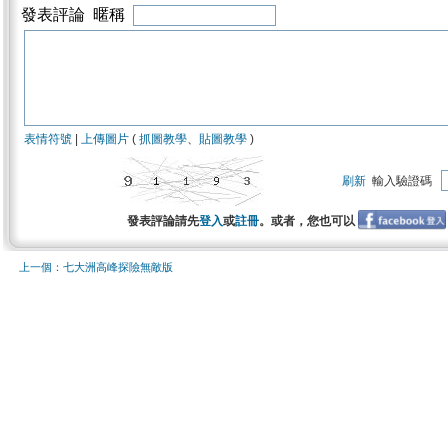
發表評論 暱稱
表情符號
|
上傳圖片
(
抓圖教學
、
貼圖教學
)
刷新
輸入驗證碼
發表評論請先
登入
或
註冊
。或者，您也可以
上一個：七大洲高峰探險無敵版