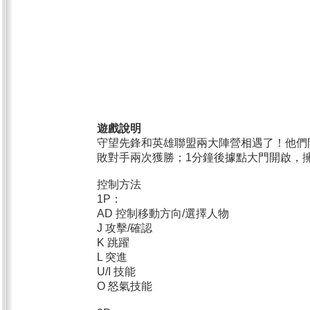
遊戲說明
守望先鋒和英雄聯盟兩大陣營相遇了！他們
敗對手兩次獲勝；1分鐘後據點大門開啟，
控制方法
1P：
AD 控制移動方向/選擇人物
J 攻擊/確認
K 跳躍
L 突進
U/I 技能
O 怒氣技能