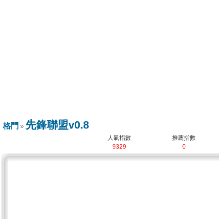
先鋒聯盟v0.8
格鬥
人氣指數
推薦指數
9329
0