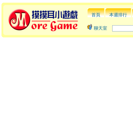
首頁
本週排行
聊天室