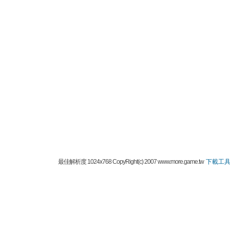
最佳解析度 1024x768 CopyRight(c) 2007 www.more.game.tw
下載工