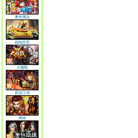
奧奇傳說
砲砲坦克
大國戰
霸道江湖
傳神