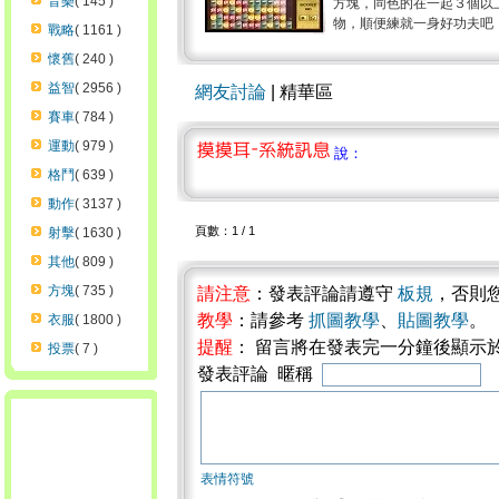
音樂
( 145 )
方塊，同色的在一起３個以
物，順便練就一身好功夫吧！ 
戰略
( 1161 )
懷舊
( 240 )
益智
( 2956 )
網友討論
| 精華區
賽車
( 784 )
運動
( 979 )
說：
格鬥
( 639 )
動作
( 3137 )
頁數：1 / 1
射擊
( 1630 )
其他
( 809 )
方塊
( 735 )
請注意
：發表評論請遵守
板規
，否則
教學
：請參考
抓圖教學
、
貼圖教學
。
衣服
( 1800 )
提醒
： 留言將在發表完一分鐘後顯示
投票
( 7 )
發表評論 暱稱
表情符號