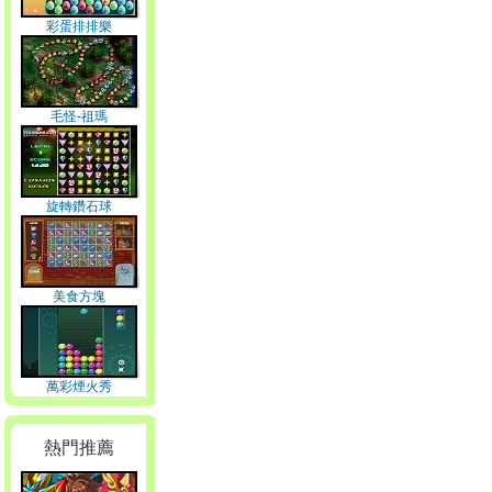
彩蛋排排樂
毛怪-祖瑪
旋轉鑽石球
美食方塊
萬彩煙火秀
熱門推薦