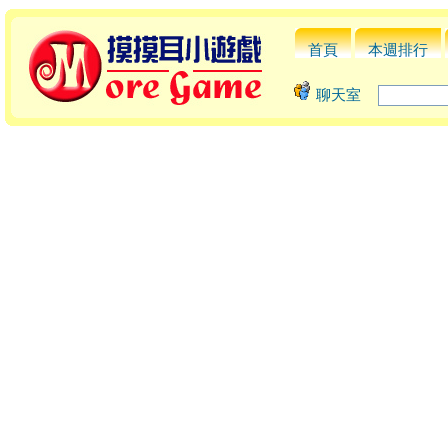
首頁
本週排行
聊天室