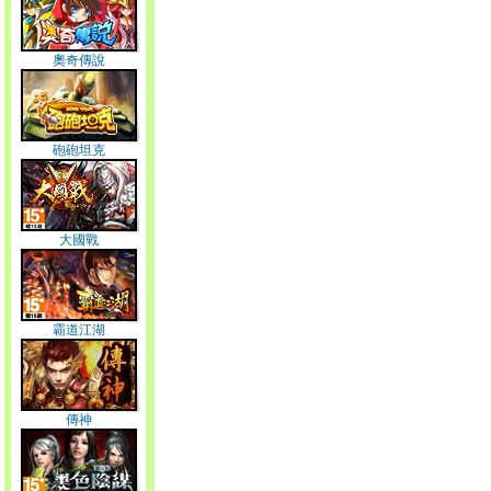
奧奇傳說
砲砲坦克
大國戰
霸道江湖
傳神