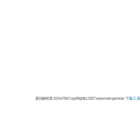
最佳解析度 1024x768 CopyRight(c) 2007 www.more.game.tw
下載工