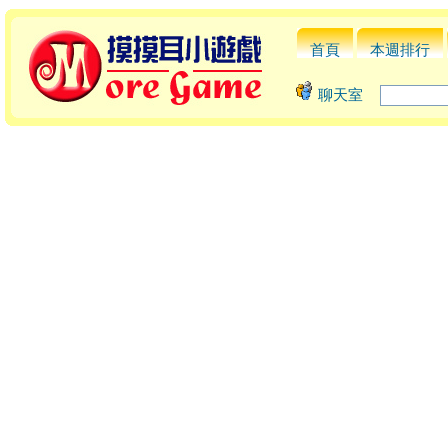
首頁
本週排行
聊天室