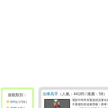
泊車高手
（人氣：44185 / 推薦：58）
遊戲類別：
電影中時常有緊急狀況要在
RPG
( 1729 )
不要撞到其他東西喔！將車子順