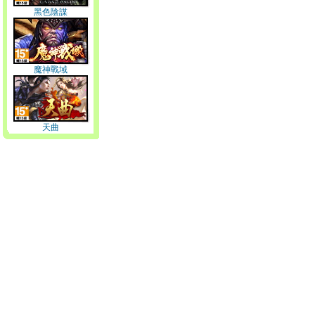
黑色陰謀
魔神戰域
天曲