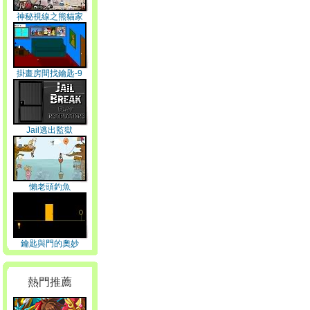
神秘視線之熊貓家
掛畫房間找鑰匙-9
Jail逃出監獄
懶老頭釣魚
鑰匙與門的奧妙
熱門推薦