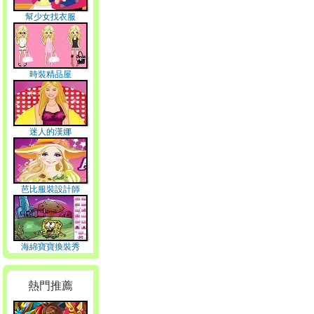
幫少女找衣服
時裝精品屋
迷人的漢娜
芭比服裝設計師
海綿寶寶換裝秀
熱門推薦