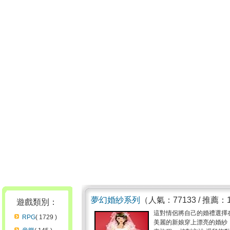
夢幻婚紗系列
（人氣：77133 / 推薦：
遊戲類別：
這對情侶將自己的婚禮選擇
RPG
( 1729 )
美麗的新娘穿上漂亮的婚紗