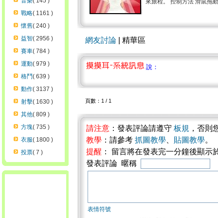
音樂
( 145 )
來旅程。 控制方法 滑鼠拖動婚
戰略
( 1161 )
懷舊
( 240 )
益智
( 2956 )
網友討論
| 精華區
賽車
( 784 )
運動
( 979 )
說：
格鬥
( 639 )
動作
( 3137 )
頁數：1 / 1
射擊
( 1630 )
其他
( 809 )
方塊
( 735 )
請注意
：發表評論請遵守
板規
，否則
教學
：請參考
抓圖教學
、
貼圖教學
。
衣服
( 1800 )
提醒
： 留言將在發表完一分鐘後顯示
投票
( 7 )
發表評論 暱稱
表情符號