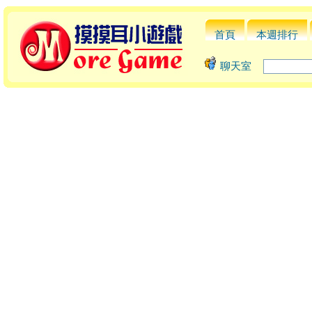
首頁
本週排行
聊天室