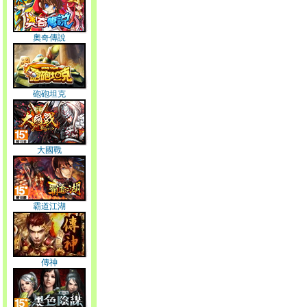
奧奇傳說
砲砲坦克
大國戰
霸道江湖
傳神