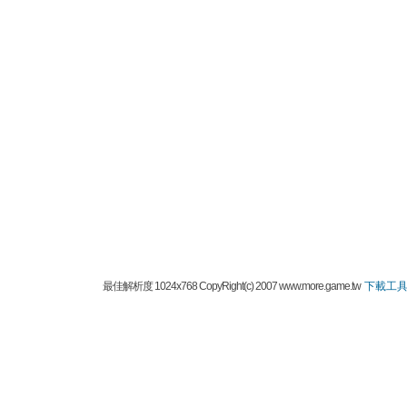
最佳解析度 1024x768 CopyRight(c) 2007 www.more.game.tw
下載工