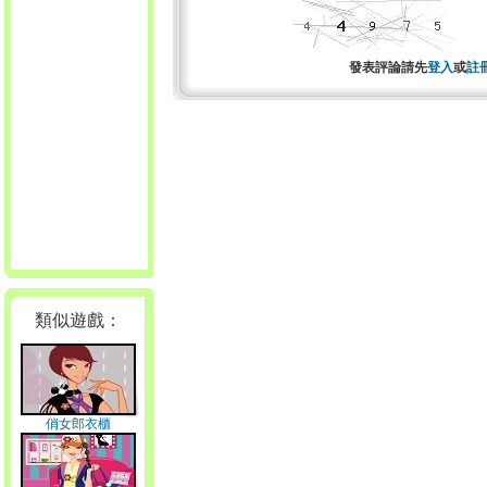
發表評論請先
登入
或
註
類似遊戲：
俏女郎衣櫃