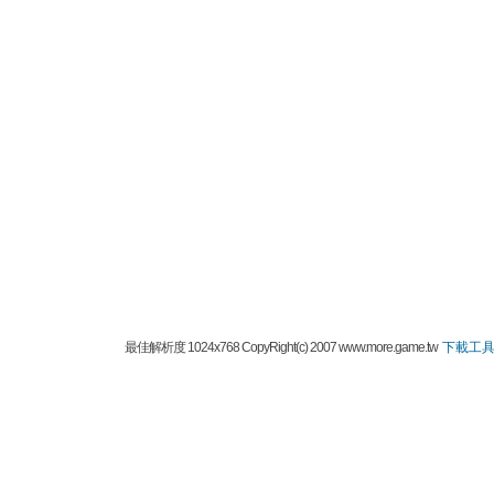
最佳解析度 1024x768 CopyRight(c) 2007 www.more.game.tw
下載工