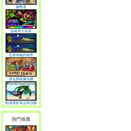
錢幣通
超級馬力寫真
忍者神龜的秘密
撲克牌鏡像找砸
動感電影海盜島找砸
熱門推薦