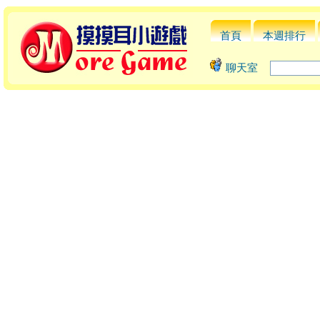
首頁
本週排行
聊天室