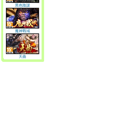
黑色陰謀
魔神戰域
天曲