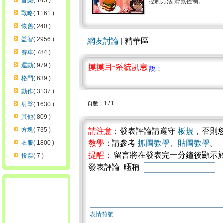
音樂
( 145 )
控制方法 滑鼠控制。 ...
戰略
( 1161 )
懷舊
( 240 )
益智
( 2956 )
網友討論
| 精華區
賽車
( 784 )
運動
( 979 )
說：
格鬥
( 639 )
動作
( 3137 )
頁數：1 / 1
射擊
( 1630 )
其他
( 809 )
方塊
( 735 )
請注意
：發表評論請遵守
板規
，否則
教學
：請參考
抓圖教學
、
貼圖教學
。
衣服
( 1800 )
提醒
： 留言將在發表完一分鐘後顯示
投票
( 7 )
發表評論 暱稱
表情符號