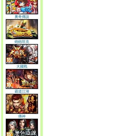
奧奇傳說
砲砲坦克
大國戰
霸道江湖
傳神