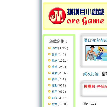
夏日海濱情侶
遊戲類別：
RPG
( 1729 )
音樂
( 145 )
戰略
( 1161 )
懷舊
( 240 )
益智
( 2956 )
網友討論
| 
賽車
( 784 )
運動
( 979 )
格鬥
( 639 )
動作
( 3137 )
頁數：1 / 1
射擊
( 1630 )