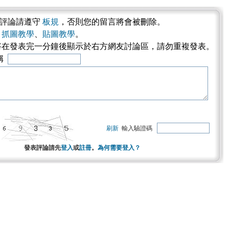
表評論請遵守
板規
，否則您的留言將會被刪除。
考
抓圖教學
、
貼圖教學
。
將在發表完一分鐘後顯示於右方網友討論區，請勿重複發表。
稱
刷新
輸入驗證碼
發表評論請先
登入
或
註冊
。
為何需要登入？