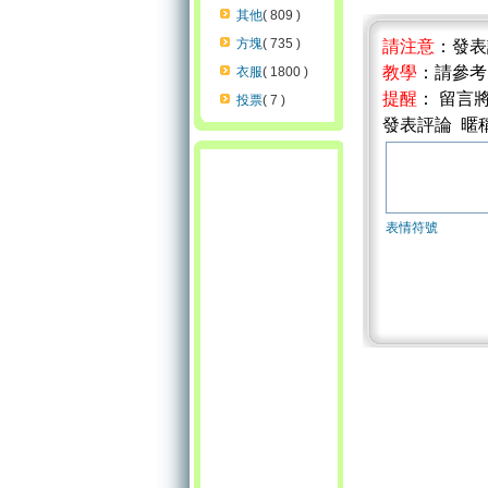
其他
( 809 )
方塊
( 735 )
請注意
：發
教學
：請參
衣服
( 1800 )
提醒
： 留言
投票
( 7 )
發表評論 暱
表情符號