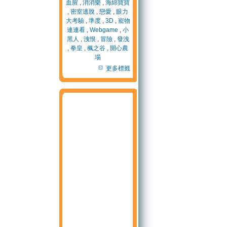
血腥
,
消消樂
,
海綿寶寶
,
密室逃脫
,
戀愛
,
眼力
大考驗
,
準度
,
3D
,
寵物
連連看
,
Webgame
,
小
黑人
,
洩恨
,
冒險
,
發洩
,
拳皇
,
楓之谷
,
開心農
場
更多標籤