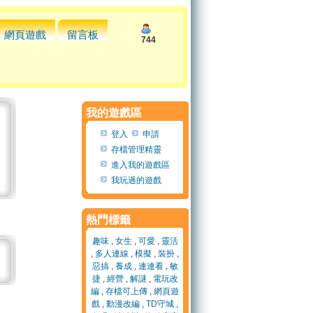
網頁遊戲
留言板
744
我的遊戲區
登入
申請
存檔管理精靈
進入我的遊戲區
我玩過的遊戲
熱門標籤
趣味
,
女生
,
可愛
,
靈活
,
多人連線
,
模擬
,
裝扮
,
惡搞
,
養成
,
連連看
,
敏
捷
,
經營
,
解謎
,
電玩改
編
,
存檔可上傳
,
網頁遊
戲
,
動漫改編
,
TD守城
,