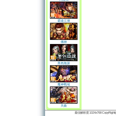
霸道江湖
傳神
黑色陰謀
魔神戰域
天曲
最佳解析度 1024x768 CopyRight(c)