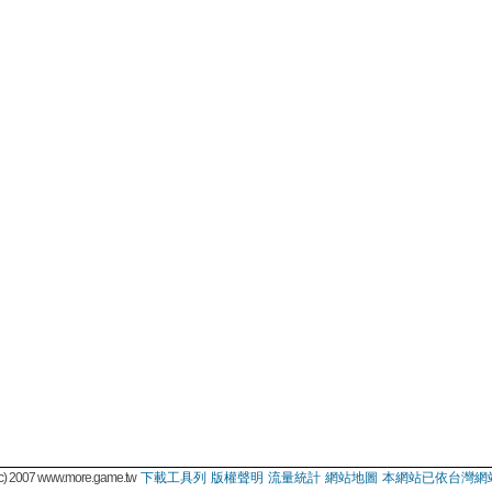
 2007 www.more.game.tw
下載工具列
版權聲明
流量統計
網站地圖
本網站已依台灣網