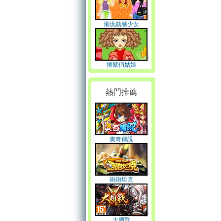
潮流動感少女
捲髮俏姑娘
熱門推薦
奧奇傳說
砲砲坦克
大國戰