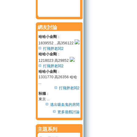
網友討論
哈哈小金剛
：
1839552 ...高356122
打飛胖老闆2
哈哈小金剛
：
1218023 高29852
打飛胖老闆2
哈哈小金剛
：
1331770 高26356 哈哈
...
打飛胖老闆2
秋穗
：
東京 ...
逃出吸血鬼的房間
更多遊戲討論
主題系列