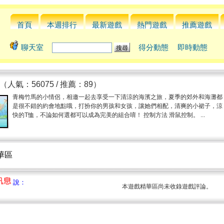
首頁
本週排行
最新遊戲
熱門遊戲
推薦遊戲
聊天室
得分動態
即時動態
（人氣：56075 / 推薦：89）
青梅竹馬的小情侶，相邀一起去享受一下清涼的海濱之旅，夏季的郊外和海灘都
是很不錯的約會地點哦，打扮你的男孩和女孩，讓她們相配，清爽的小裙子，涼
快的T恤，不論如何選都可以成為完美的組合唷！ 控制方法 滑鼠控制。 ...
精華區
說：
本遊戲精華區尚未收錄遊戲評論。