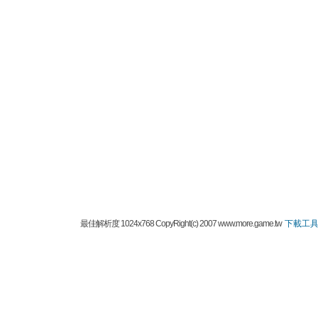
最佳解析度 1024x768 CopyRight(c) 2007 www.more.game.tw
下載工