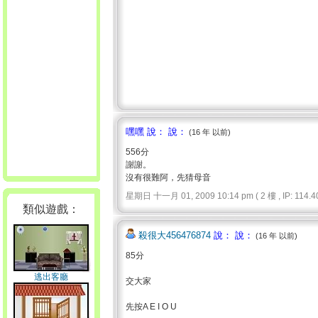
嘿嘿 說： 說：
(16 年 以前)
556分
謝謝。
沒有很難阿，先猜母音
星期日 十一月 01, 2009 10:14 pm ( 2 樓 , IP: 114.40.
類似遊戲：
殺很大456476874
說： 說：
(16 年 以前)
85分
逃出客廳
交大家
先按A E I O U