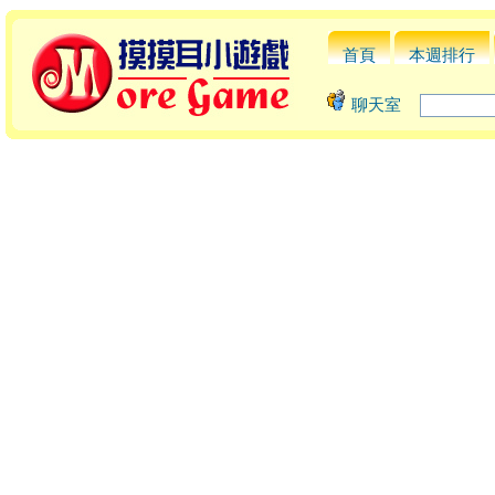
首頁
本週排行
聊天室