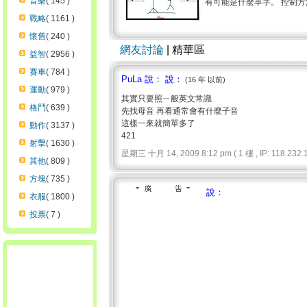
音樂
( 145 )
有可能是什麼單字。 控制方法 
戰略
( 1161 )
懷舊
( 240 )
網友討論
| 精華區
益智
( 2956 )
賽車
( 784 )
PuLa 說： 說：
(16 年 以前)
運動
( 979 )
其實只要照ㄧ般英文常識
格鬥
( 639 )
先找母音 再看通常會有什麼子音
這樣一來就簡單多了
動作
( 3137 )
421
射擊
( 1630 )
星期三 十月 14, 2009 8:12 pm ( 1 樓 , IP: 118.232.1
其他
( 809 )
方塊
( 735 )
說：
衣服
( 1800 )
投票
( 7 )