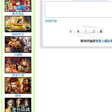
奧奇傳說
表情符號
砲砲坦克
發表評論請先
登入
或
註
大國戰
霸道江湖
傳神