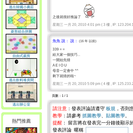
逃出韓國小農莊
之後就很好推論了
星期三 一月 20, 2010 4:01 pm ( 3 樓 , IP: 123.204.1
菱形組合拼圖
魚魚 說： 說：
(16 年 以前)
339 = =
給大家一個技巧...
自由式裁剪
一開始先猜
A E I O U
母音一定會中 ^^
剩下就猜的啦~
逃出飲料堆房間
星期三 一月 20, 2010 5:09 pm ( 4 樓 , IP: 125.233.2
頁數：1 / 1
逃出辦公室
請注意
：發表評論請遵守
板規
，否則
教學
：請參考
抓圖教學
、
貼圖教學
。
熱門推薦
提醒
： 留言將在發表完一分鐘後顯示
發表評論 暱稱