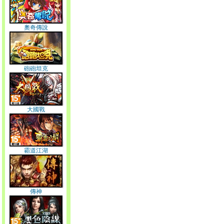
奧奇傳說
砲砲坦克
大國戰
霸道江湖
傳神