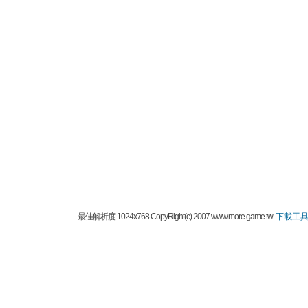
最佳解析度 1024x768 CopyRight(c) 2007 www.more.game.tw
下載工