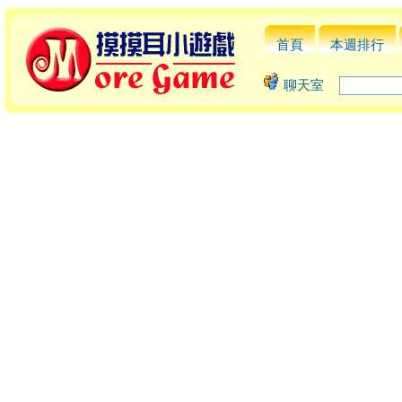
首頁
本週排行
聊天室