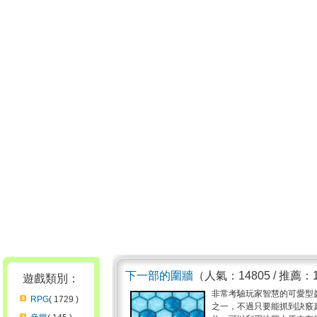
下一部的圍牆
（人氣：14805 / 推薦：
遊戲類別：
非常考驗玩家智慧的可愛型
RPG
( 1729 )
之一，不過只要能抓到訣竅