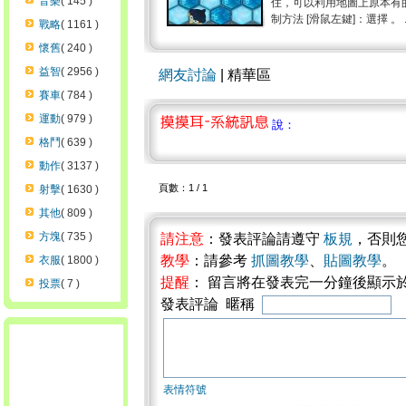
音樂
( 145 )
住，可以利用地圖上原本有
制方法 [滑鼠左鍵]：選擇 。 ..
戰略
( 1161 )
懷舊
( 240 )
益智
( 2956 )
網友討論
| 精華區
賽車
( 784 )
運動
( 979 )
說：
格鬥
( 639 )
動作
( 3137 )
頁數：1 / 1
射擊
( 1630 )
其他
( 809 )
方塊
( 735 )
請注意
：發表評論請遵守
板規
，否則
教學
：請參考
抓圖教學
、
貼圖教學
。
衣服
( 1800 )
提醒
： 留言將在發表完一分鐘後顯示
投票
( 7 )
發表評論 暱稱
表情符號