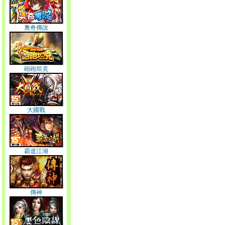
奧奇傳說
砲砲坦克
大國戰
霸道江湖
傳神