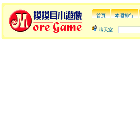
首頁
本週排行
聊天室