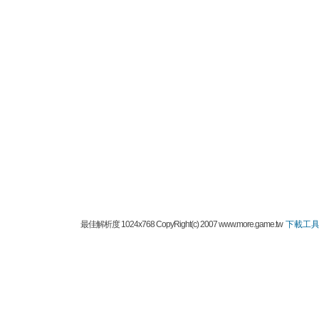
最佳解析度 1024x768 CopyRight(c) 2007 www.more.game.tw
下載工