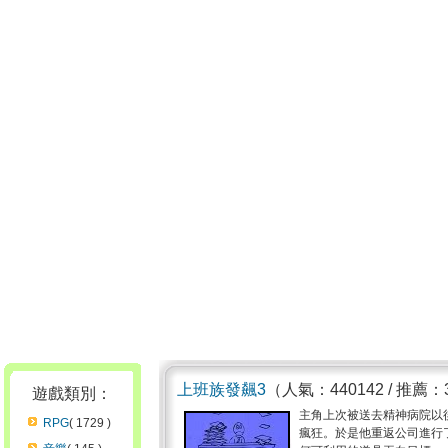
上班族發飆3
（人氣：440142 / 推薦：
遊戲類別：
主角上次被送去精神病院以
RPG
( 1729 )
瘋狂。於是他重返公司進行