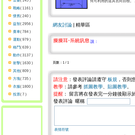
音樂
( 145 )
何可利用的道具丟向目標。 ..
戰略
( 1161 )
懷舊
( 240 )
益智
( 2956 )
網友討論
| 精華區
賽車
( 784 )
運動
( 979 )
說：
格鬥
( 639 )
動作
( 3137 )
頁數：1 / 1
射擊
( 1630 )
其他
( 809 )
方塊
( 735 )
請注意
：發表評論請遵守
板規
，否則
教學
：請參考
抓圖教學
、
貼圖教學
。
衣服
( 1800 )
提醒
： 留言將在發表完一分鐘後顯示
投票
( 7 )
發表評論 暱稱
表情符號