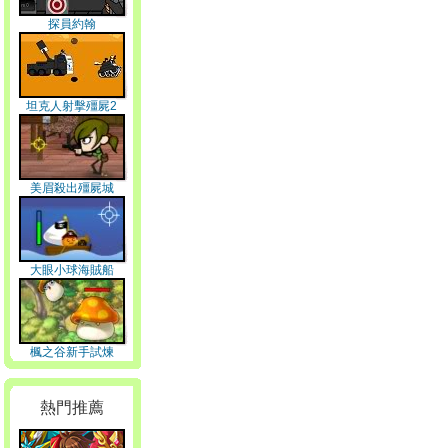
探員約翰
坦克人射擊殭屍2
美眉殺出殭屍城
大眼小球海賊船
楓之谷新手試煉
熱門推薦