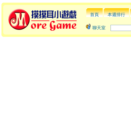
首頁
本週排行
聊天室