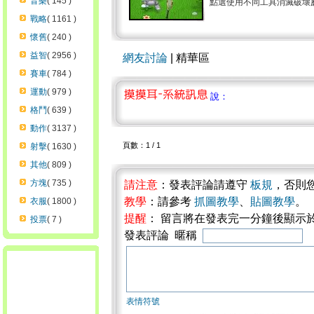
音樂
( 145 )
點選使用不同工具消滅破壞蘑菇
戰略
( 1161 )
懷舊
( 240 )
益智
( 2956 )
網友討論
| 精華區
賽車
( 784 )
運動
( 979 )
說：
格鬥
( 639 )
動作
( 3137 )
頁數：1 / 1
射擊
( 1630 )
其他
( 809 )
方塊
( 735 )
請注意
：發表評論請遵守
板規
，否則
教學
：請參考
抓圖教學
、
貼圖教學
。
衣服
( 1800 )
提醒
： 留言將在發表完一分鐘後顯示
投票
( 7 )
發表評論 暱稱
表情符號