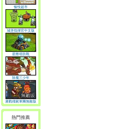
愉悅超市
城堡指揮官中文版
星際塔防戰
除魔三少年
屠戮殭屍軍團無敵版
熱門推薦