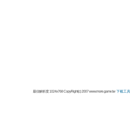
最佳解析度 1024x768 CopyRight(c) 2007 www.more.game.tw
下載工