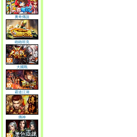
奧奇傳說
砲砲坦克
大國戰
霸道江湖
傳神