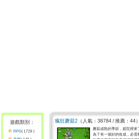
瘋狂蘑菇2
（人氣：38784 / 推薦：44
遊戲類別：
蘑菇成熟的季節，庭院裡來
RPG
( 1729 )
為了有一個好的收成，必需