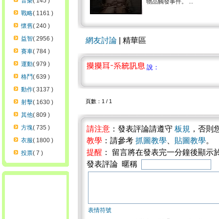
音樂
( 145 )
物品觸發事件。 ...
戰略
( 1161 )
懷舊
( 240 )
益智
( 2956 )
網友討論
| 精華區
賽車
( 784 )
運動
( 979 )
說：
格鬥
( 639 )
動作
( 3137 )
頁數：1 / 1
射擊
( 1630 )
其他
( 809 )
方塊
( 735 )
請注意
：發表評論請遵守
板規
，否則
教學
：請參考
抓圖教學
、
貼圖教學
。
衣服
( 1800 )
提醒
： 留言將在發表完一分鐘後顯示
投票
( 7 )
發表評論 暱稱
表情符號