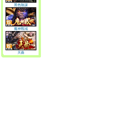
黑色陰謀
魔神戰域
天曲