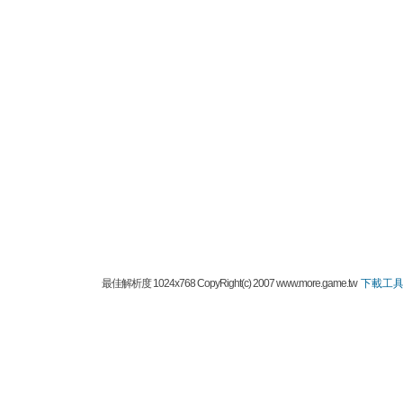
最佳解析度 1024x768 CopyRight(c) 2007 www.more.game.tw
下載工