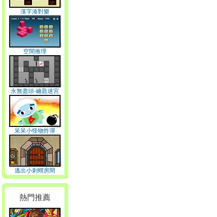
漢字湊對樂
空間推理
永無盡頭-鑰匙迷宮
呆呆小怪物炸彈
逃出小刺蝟房間
熱門推薦