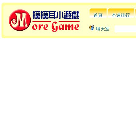
首頁
本週排行
聊天室