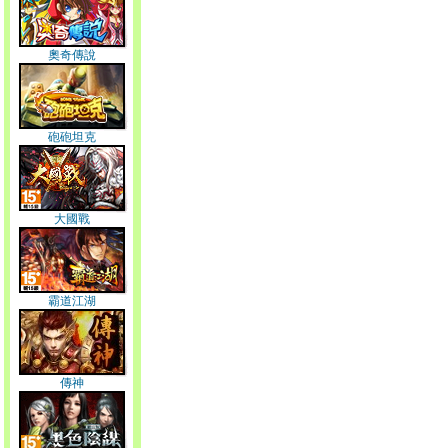
奧奇傳說
砲砲坦克
大國戰
霸道江湖
傳神