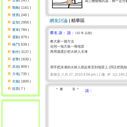
音樂
( 145 )
為三種變換武器，夠一定分數
戰略
( 1161 )
懷舊
( 240 )
網友討論
| 精華區
益智
( 2956 )
賽車
( 784 )
匿名 說： 說：
(15 年 以前)
運動
( 979 )
教大家一個方法
格鬥
( 639 )
在同一地方裝一堆地雷
再用溫度計把火材人冷凍
動作
( 3137 )
射擊
( 1630 )
其他
( 809 )
用手把冰凍的火材人抓起來丟到地雷上 (拜託把我加
方塊
( 735 )
星期五 八月 27, 2010 4:56 pm ( 1 樓 , IP: 111.240.2
衣服
( 1800 )
投票
( 7 )
說：