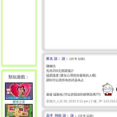
匿名 說： 說：
(15 年 以前)
賺錢法
先存250元買調溫計
猛調溫度 (要在心理想你最恨的人喔)
類似遊戲：
調到可以買所有的武器為止
最後 猛殺他 (可以把我加到精華區嗎??)
星期六 八月 28, 2010 2:12 pm ( 2 樓 , IP: 124.218.2
愛情之音
高手_阿皓 說： 說：
(15 年 以前)