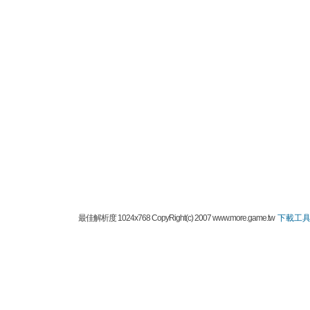
最佳解析度 1024x768 CopyRight(c) 2007 www.more.game.tw
下載工