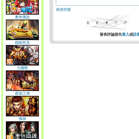
表情符號
奧奇傳說
發表評論請先
登入
或
註
砲砲坦克
大國戰
霸道江湖
傳神