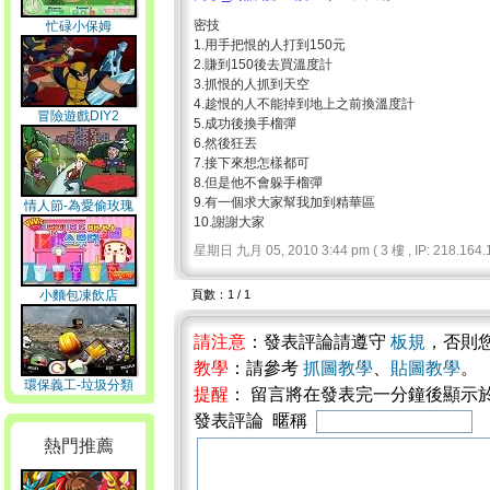
密技
忙碌小保姆
1.用手把恨的人打到150元
2.賺到150後去買溫度計
3.抓恨的人抓到天空
4.趁恨的人不能掉到地上之前換溫度計
冒險遊戲DIY2
5.成功後換手榴彈
6.然後狂丟
7.接下來想怎樣都可
8.但是他不會躲手榴彈
9.有一個求大家幫我加到精華區
情人節-為愛偷玫瑰
10.謝謝大家
星期日 九月 05, 2010 3:44 pm ( 3 樓 , IP: 218.164.1
小麵包凍飲店
頁數：1 / 1
請注意
：發表評論請遵守
板規
，否則
教學
：請參考
抓圖教學
、
貼圖教學
。
環保義工-垃圾分類
提醒
： 留言將在發表完一分鐘後顯示
發表評論 暱稱
熱門推薦