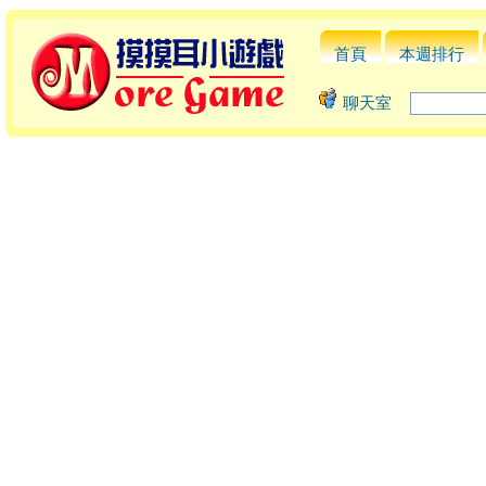
首頁
本週排行
聊天室