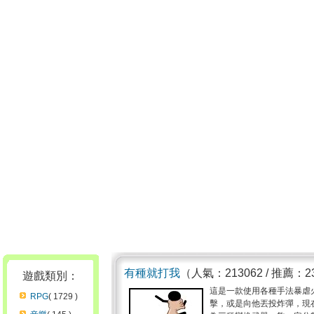
有種就打我
（人氣：213062 / 推薦：2
遊戲類別：
這是一款使用各種手法暴虐
RPG
( 1729 )
擊，或是向他丟投炸彈，現在