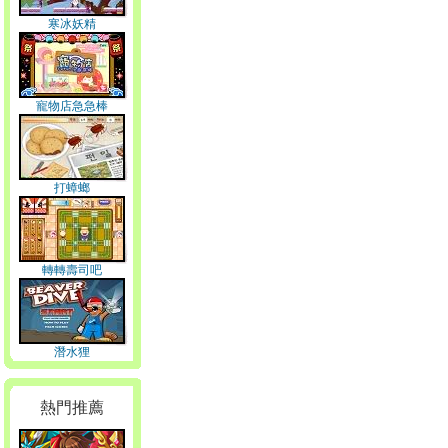
寒冰妖精
寵物店急急棒
打蟑螂
轉轉壽司吧
潛水狸
熱門推薦