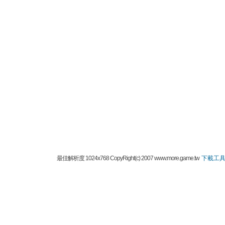
最佳解析度 1024x768 CopyRight(c) 2007 www.more.game.tw
下載工