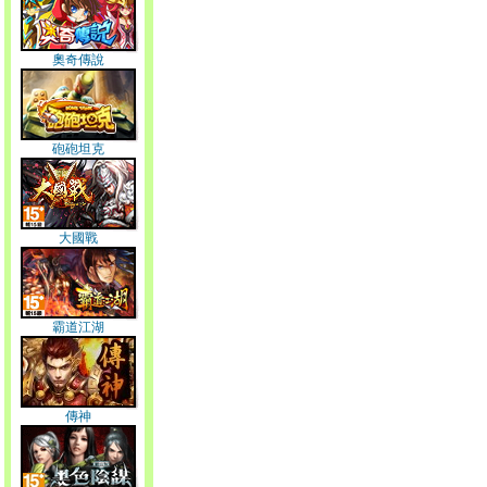
奧奇傳說
砲砲坦克
大國戰
霸道江湖
傳神