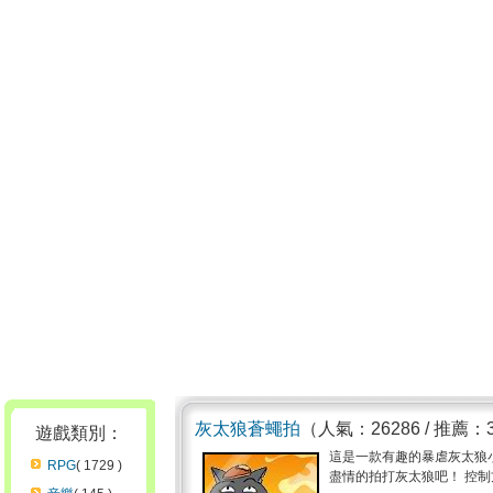
灰太狼蒼蠅拍
（人氣：26286 / 推薦：
遊戲類別：
這是一款有趣的暴虐灰太狼
RPG
( 1729 )
盡情的拍打灰太狼吧！ 控制方