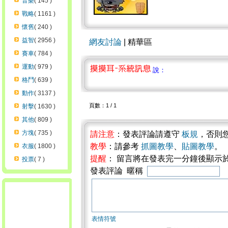
音樂
( 145 )
戰略
( 1161 )
懷舊
( 240 )
益智
( 2956 )
網友討論
| 精華區
賽車
( 784 )
運動
( 979 )
說：
格鬥
( 639 )
動作
( 3137 )
頁數：1 / 1
射擊
( 1630 )
其他
( 809 )
方塊
( 735 )
請注意
：發表評論請遵守
板規
，否則
教學
：請參考
抓圖教學
、
貼圖教學
。
衣服
( 1800 )
提醒
： 留言將在發表完一分鐘後顯示
投票
( 7 )
發表評論 暱稱
表情符號