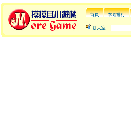
首頁
本週排行
聊天室