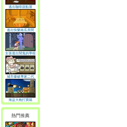
逃出咖啡甜點屋
逃出快樂南瓜房間
女孩逃出鬧鬼的學校
城市爆破專家二代
海盜大炮打寶箱
熱門推薦