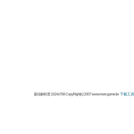
最佳解析度 1024x768 CopyRight(c) 2007 www.more.game.tw
下載工