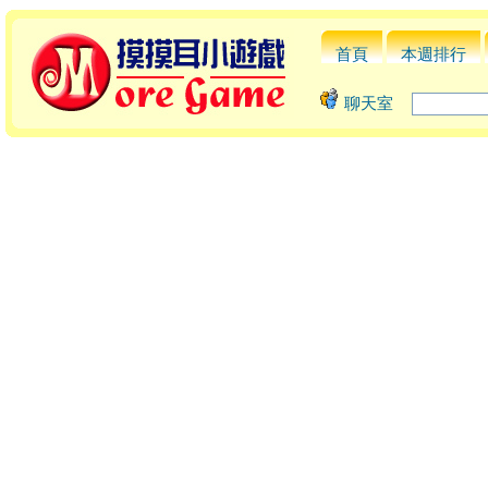
首頁
本週排行
聊天室