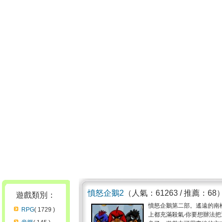
憤怒企鵝2
（人氣：61263 / 推薦：68
遊戲類別：
憤怒企鵝第二部。遙遠的南
RPG
( 1729 )
上都充滿殺氣‧你要想辦法