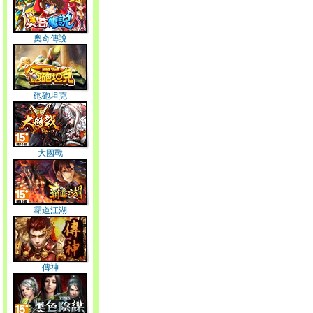
奧奇傳說
砲砲坦克
大國戰
霸道江湖
傳神