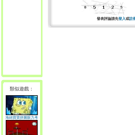
發表評論請先
登入
或
註
類似遊戲：
海綿寶寶拼圖眼力考
驗