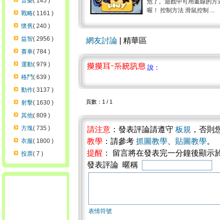
音樂
( 145 )
危了。遊戲中可用畫線的方
喔！ 控制方法 滑鼠控制 ...
戰略
( 1161 )
懷舊
( 240 )
益智
( 2956 )
網友討論
| 精華區
賽車
( 784 )
運動
( 979 )
說：
格鬥
( 639 )
動作
( 3137 )
頁數：1 / 1
射擊
( 1630 )
其他
( 809 )
方塊
( 735 )
請注意
：發表評論請遵守
板規
，否則
教學
：請參考
抓圖教學
、
貼圖教學
。
衣服
( 1800 )
提醒
： 留言將在發表完一分鐘後顯示
投票
( 7 )
發表評論 暱稱
表情符號