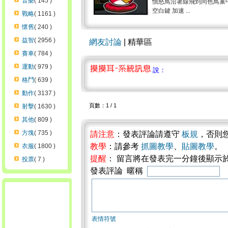
音樂
( 145 )
憤怒鳥沿著線飛到同色鳥巢
空白鍵 加速 ...
戰略
( 1161 )
懷舊
( 240 )
益智
( 2956 )
網友討論
| 精華區
賽車
( 784 )
運動
( 979 )
說：
格鬥
( 639 )
動作
( 3137 )
頁數：1 / 1
射擊
( 1630 )
其他
( 809 )
方塊
( 735 )
請注意
：發表評論請遵守
板規
，否則
教學
：請參考
抓圖教學
、
貼圖教學
。
衣服
( 1800 )
提醒
： 留言將在發表完一分鐘後顯示
投票
( 7 )
發表評論 暱稱
表情符號