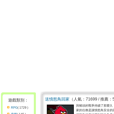
送憤怒鳥回家
（人氣：71699 / 推薦：
遊戲類別：
與豬頭的戰爭持續了那麼久
RPG
( 1729 )
家的任務是讓憤怒鳥安全的