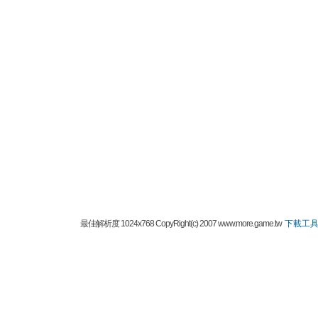
最佳解析度 1024x768 CopyRight(c) 2007 www.more.game.tw
下載工