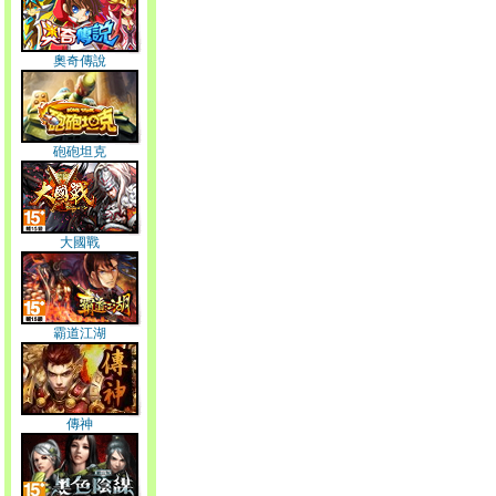
奧奇傳說
砲砲坦克
大國戰
霸道江湖
傳神