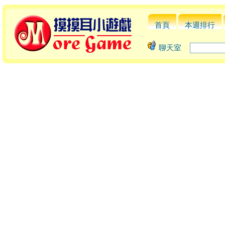
首頁
本週排行
聊天室