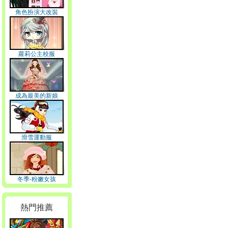
角色扮演大改裝
蘿莉公主校服
成為最美的新娘
滑雪運動服
冬季-粉嫩女孩
熱門推薦