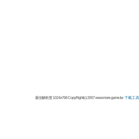
最佳解析度 1024x768 CopyRight(c) 2007 www.more.game.tw
下載工