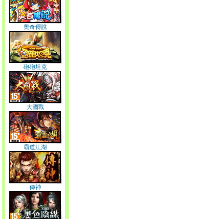
奧奇傳說
砲砲坦克
大國戰
霸道江湖
傳神