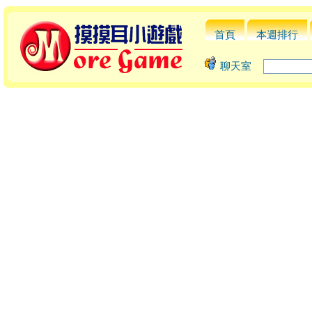
首頁
本週排行
聊天室