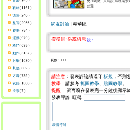
音樂
( 145 )
更加刺激.. 只能說,這種場
點選 ...
戰略
( 1161 )
懷舊
( 240 )
益智
( 2956 )
網友討論
| 精華區
賽車
( 784 )
運動
( 979 )
說：
格鬥
( 639 )
動作
( 3137 )
頁數：1 / 1
射擊
( 1630 )
其他
( 809 )
方塊
( 735 )
請注意
：發表評論請遵守
板規
，否則
教學
：請參考
抓圖教學
、
貼圖教學
。
衣服
( 1800 )
提醒
： 留言將在發表完一分鐘後顯示
投票
( 7 )
發表評論 暱稱
表情符號