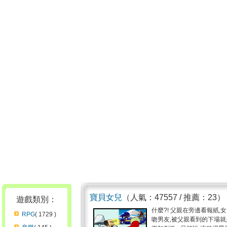
寶貝女兒
（人氣：47557 / 推薦：23）
遊戲類別：
什麼?! 父親在旁邊看報紙,女
RPG
( 1729 )
吻男友,被父親看到的下場就是g