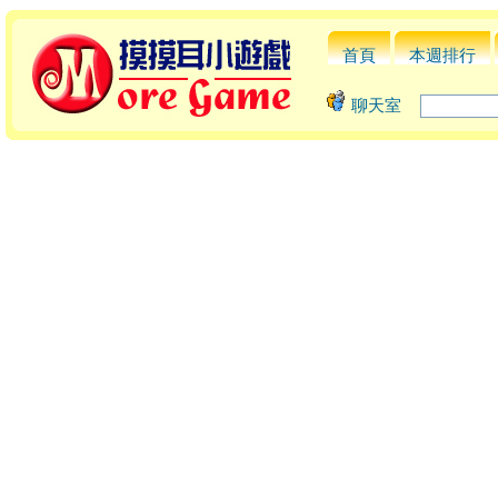
首頁
本週排行
聊天室