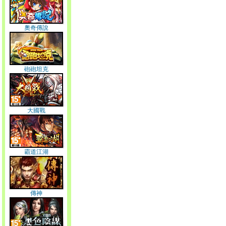
奧奇傳說
砲砲坦克
大國戰
霸道江湖
傳神