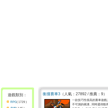
衝撞賽車3
（人氣：27892 / 推薦：9）
遊戲類別：
一款技巧性很高的賽車遊戲,玩
RPG
( 1729 )
不可測的橫溝.. 同時還得動用到