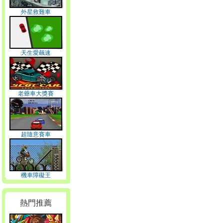
外星救難車
天生愛飆速
老爺車大獎賽
超隨意賽車
機車障礙王
熱門推薦