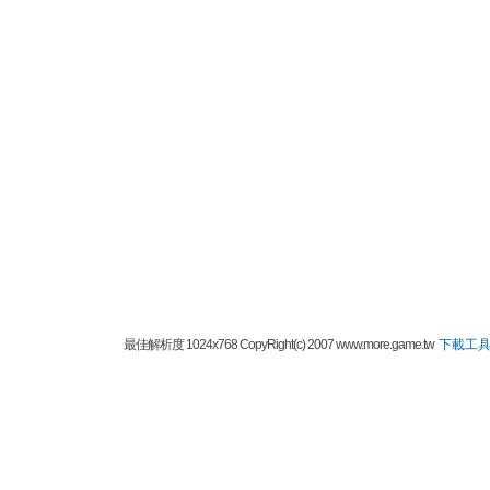
最佳解析度 1024x768 CopyRight(c) 2007 www.more.game.tw
下載工