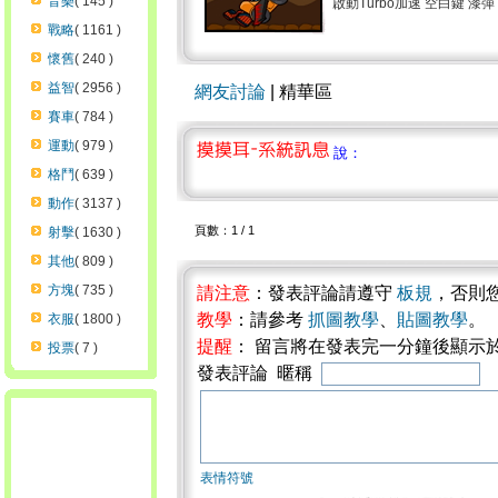
音樂
( 145 )
啟動Turbo加速 空白鍵 漆彈 R
戰略
( 1161 )
懷舊
( 240 )
益智
( 2956 )
網友討論
| 精華區
賽車
( 784 )
運動
( 979 )
說：
格鬥
( 639 )
動作
( 3137 )
頁數：1 / 1
射擊
( 1630 )
其他
( 809 )
方塊
( 735 )
請注意
：發表評論請遵守
板規
，否則
教學
：請參考
抓圖教學
、
貼圖教學
。
衣服
( 1800 )
提醒
： 留言將在發表完一分鐘後顯示
投票
( 7 )
發表評論 暱稱
表情符號