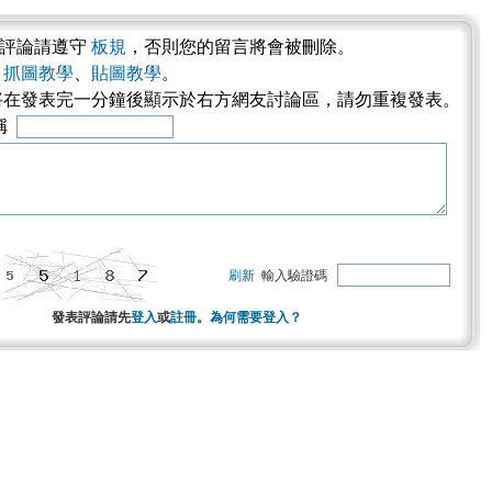
表評論請遵守
板規
，否則您的留言將會被刪除。
考
抓圖教學
、
貼圖教學
。
將在發表完一分鐘後顯示於右方網友討論區，請勿重複發表。
稱
刷新
輸入驗證碼
發表評論請先
登入
或
註冊
。
為何需要登入？