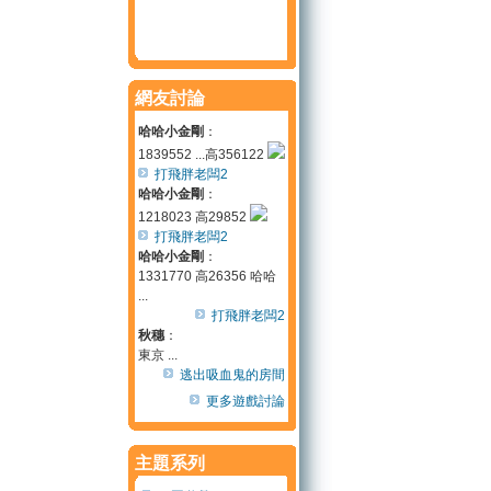
網友討論
哈哈小金剛
：
1839552 ...高356122
打飛胖老闆2
哈哈小金剛
：
1218023 高29852
打飛胖老闆2
哈哈小金剛
：
1331770 高26356 哈哈
...
打飛胖老闆2
秋穗
：
東京 ...
逃出吸血鬼的房間
更多遊戲討論
主題系列