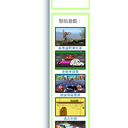
類似遊戲：
春季越野摩托車
老爺車競賽
辣妹障礙賽車
逃出衣櫥