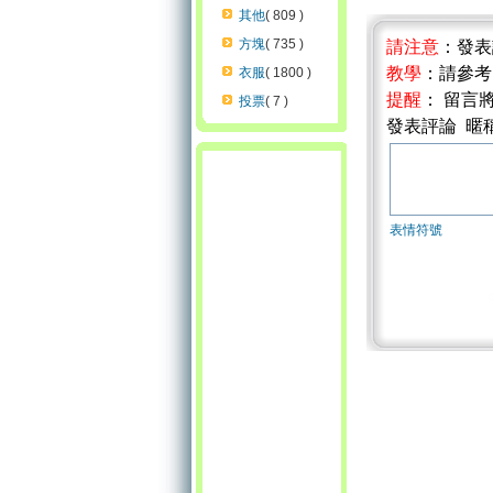
其他
( 809 )
方塊
( 735 )
請注意
：發
教學
：請參
衣服
( 1800 )
提醒
： 留言
投票
( 7 )
發表評論 暱
表情符號