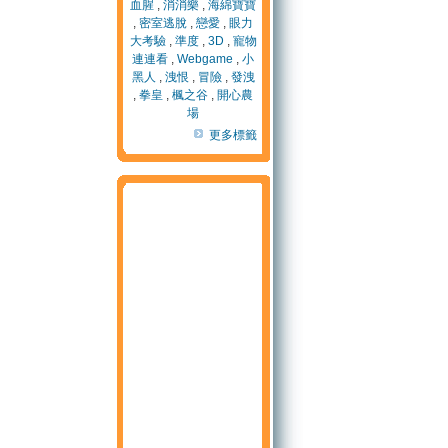
血腥
,
消消樂
,
海綿寶寶
,
密室逃脫
,
戀愛
,
眼力
大考驗
,
準度
,
3D
,
寵物
連連看
,
Webgame
,
小
黑人
,
洩恨
,
冒險
,
發洩
,
拳皇
,
楓之谷
,
開心農
場
更多標籤