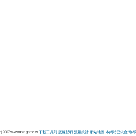
 2007 www.more.game.tw
下載工具列
版權聲明
流量統計
網站地圖
本網站已依台灣網