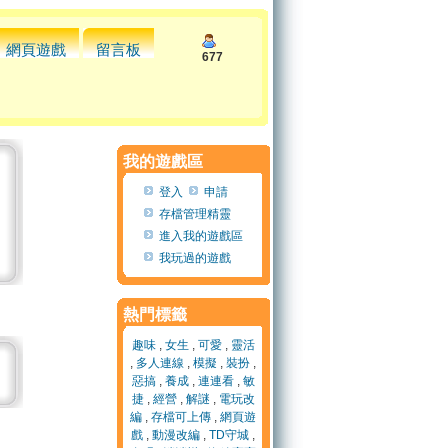
網頁遊戲
留言板
677
我的遊戲區
登入
申請
存檔管理精靈
進入我的遊戲區
我玩過的遊戲
熱門標籤
趣味
,
女生
,
可愛
,
靈活
,
多人連線
,
模擬
,
裝扮
,
惡搞
,
養成
,
連連看
,
敏
捷
,
經營
,
解謎
,
電玩改
編
,
存檔可上傳
,
網頁遊
戲
,
動漫改編
,
TD守城
,