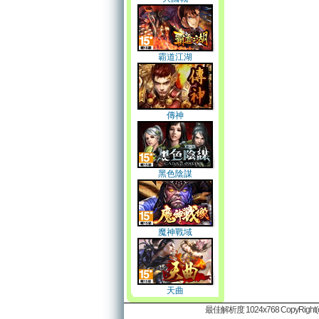
霸道江湖
傳神
黑色陰謀
魔神戰域
天曲
最佳解析度 1024x768 CopyRight(c)