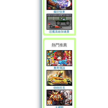
瘋狂快車
惡魔直線加速賽
熱門推薦
奧奇傳說
砲砲坦克
大國戰