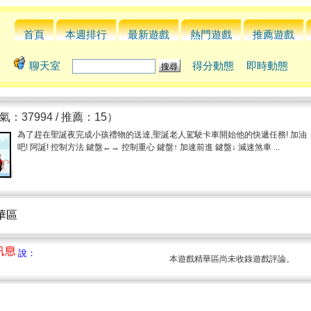
首頁
本週排行
最新遊戲
熱門遊戲
推薦遊戲
聊天室
得分動態
即時動態
氣：37994 / 推薦：15）
為了趕在聖誕夜完成小孩禮物的送達,聖誕老人駕駛卡車開始他的快遞任務! 加油
吧! 阿誕! 控制方法 鍵盤←→ 控制重心 鍵盤↑ 加速前進 鍵盤↓ 減速煞車 ...
精華區
說：
本遊戲精華區尚未收錄遊戲評論。