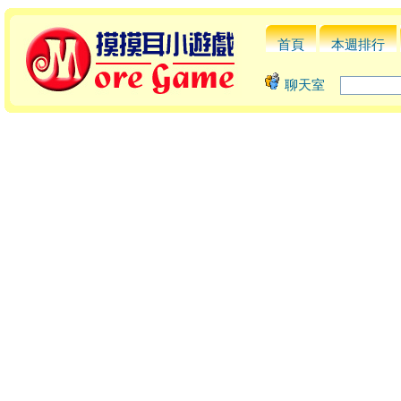
首頁
本週排行
聊天室