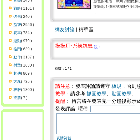
音樂
( 145 )
顏色的泡泡，就可以餵飽你
跳舞呢！快來試試吧? 對
戰略
( 1161 )
...
懷舊
( 240 )
益智
( 2956 )
網友討論
| 精華區
賽車
( 784 )
運動
( 979 )
說：
格鬥
( 639 )
動作
( 3137 )
射擊
( 1630 )
頁數：1 / 1
其他
( 809 )
方塊
( 735 )
請注意
：發表評論請遵守
板規
，否則
衣服
( 1800 )
教學
：請參考
抓圖教學
、
貼圖教學
。
投票
( 7 )
提醒
： 留言將在發表完一分鐘後顯示
發表評論 暱稱
表情符號