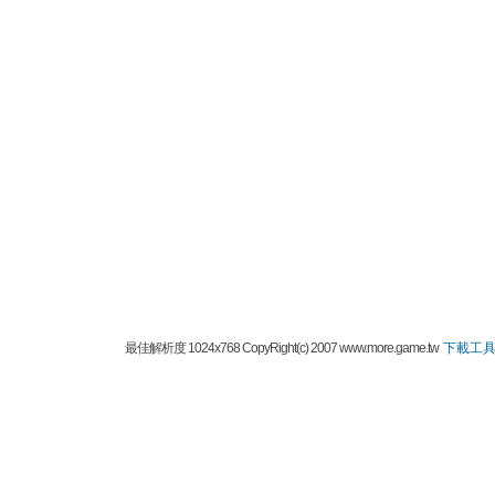
最佳解析度 1024x768 CopyRight(c) 2007 www.more.game.tw
下載工