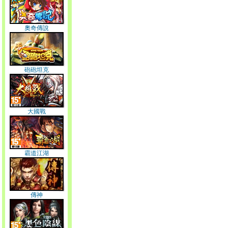
奧奇傳說
砲砲坦克
大國戰
霸道江湖
傳神