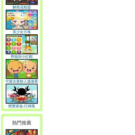
解救花精靈
美少女方塊
野狼與小紅帽
可愛夫妻餅人連連看
螃蟹家族-打磚塊
熱門推薦