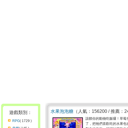
水果泡泡糖
（人氣：156200 / 推薦：2
遊戲類別：
該餵你的動物吃飯囉！草莓
RPG
( 1729 )
了，把牠們喜歡吃的水果包