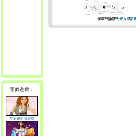
發表評論請先
登入
或
註
類似遊戲：
布蘭妮巡演裝扮