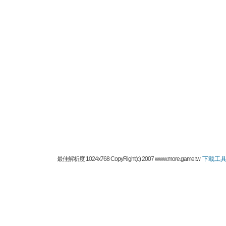
最佳解析度 1024x768 CopyRight(c) 2007 www.more.game.tw
下載工