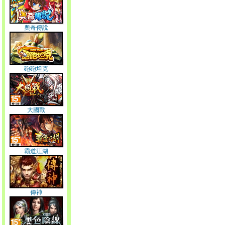
奧奇傳說
砲砲坦克
大國戰
霸道江湖
傳神