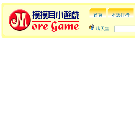
首頁
本週排行
聊天室