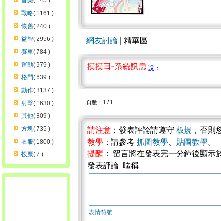
音樂
( 145 )
戰略
( 1161 )
懷舊
( 240 )
益智
( 2956 )
網友討論
| 精華區
賽車
( 784 )
運動
( 979 )
說：
格鬥
( 639 )
動作
( 3137 )
頁數：1 / 1
射擊
( 1630 )
其他
( 809 )
方塊
( 735 )
請注意
：發表評論請遵守
板規
，否則
教學
：請參考
抓圖教學
、
貼圖教學
。
衣服
( 1800 )
提醒
： 留言將在發表完一分鐘後顯示
投票
( 7 )
發表評論 暱稱
表情符號