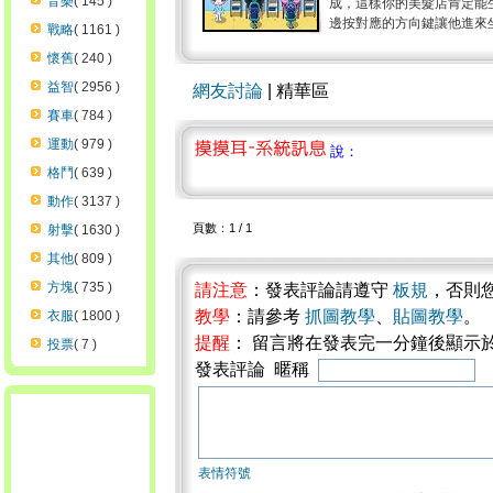
音樂
( 145 )
成，這樣你的美髮店肯定能
邊按對應的方向鍵讓他進來坐
戰略
( 1161 )
懷舊
( 240 )
益智
( 2956 )
網友討論
| 精華區
賽車
( 784 )
運動
( 979 )
說：
格鬥
( 639 )
動作
( 3137 )
頁數：1 / 1
射擊
( 1630 )
其他
( 809 )
方塊
( 735 )
請注意
：發表評論請遵守
板規
，否則
教學
：請參考
抓圖教學
、
貼圖教學
。
衣服
( 1800 )
提醒
： 留言將在發表完一分鐘後顯示
投票
( 7 )
發表評論 暱稱
表情符號