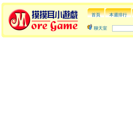
首頁
本週排行
聊天室