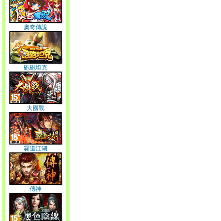
奧奇傳說
砲砲坦克
大國戰
霸道江湖
傳神