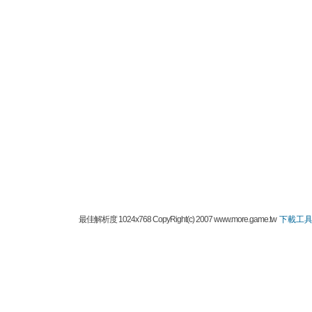
最佳解析度 1024x768 CopyRight(c) 2007 www.more.game.tw
下載工