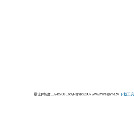
最佳解析度 1024x768 CopyRight(c) 2007 www.more.game.tw
下載工