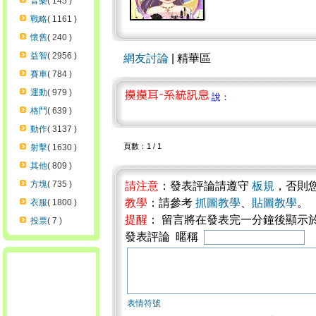
音樂
( 145 )
戰略
( 1161 )
懷舊
( 240 )
益智
( 2956 )
網友討論
| 精華區
賽車
( 784 )
運動
( 979 )
說：
格鬥
( 639 )
動作
( 3137 )
頁數：1 / 1
射擊
( 1630 )
其他
( 809 )
方塊
( 735 )
請注意
：發表評論請遵守
板規
，否則
教學
：請參考
抓圖教學
、
貼圖教學
。
衣服
( 1800 )
提醒
： 留言將在發表完一分鐘後顯示
投票
( 7 )
發表評論 暱稱
表情符號