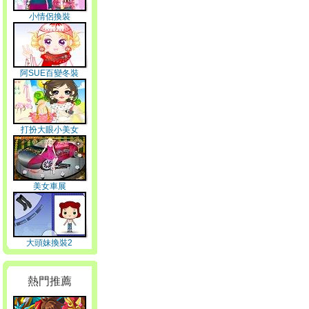
小情侶換裝
阿SUE百變冬裝
打扮大眼小美女
美女車展
大頭妹換裝2
熱門推薦