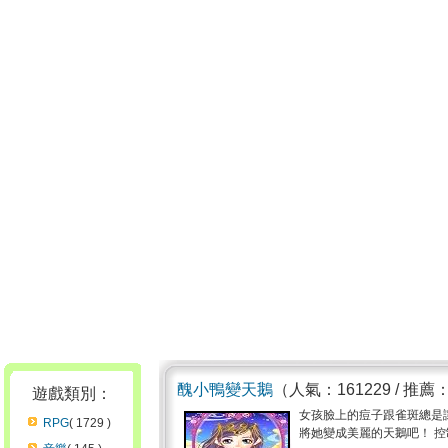
醜小鴨變天鵝
（人氣：161229 / 推薦
遊戲類別：
女孩臉上的痘子跟雀斑總是
RPG
( 1729 )
將她變成美麗的天鵝吧！ 控制