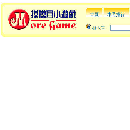
首頁
本週排行
聊天室