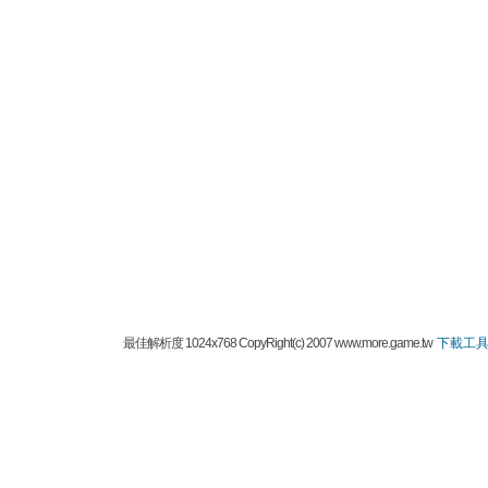
最佳解析度 1024x768 CopyRight(c) 2007 www.more.game.tw
下載工