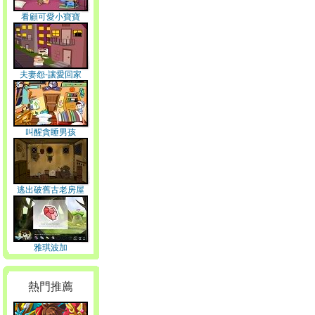
看顧可愛小寶寶
夫妻怨-讓愛回家
叫醒貪睡男孩
逃出破舊古老房屋
雅琪波加
熱門推薦