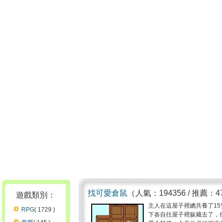
找可愛倉鼠
（人氣：194356 / 推薦：4
遊戲類別：
主人在這屋子裡總共養了1
RPG
( 1729 )
下各自往屋子裡躲藏去了，