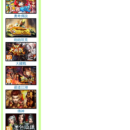
奧奇傳說
砲砲坦克
大國戰
霸道江湖
傳神