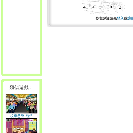
發表評論請先
登入
或
註
類似遊戲：
校車惡整-泡妞