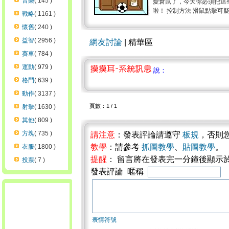
音樂
( 145 )
愛倉鼠了，今天你必須把這
啦！ 控制方法 滑鼠點擊可疑地
戰略
( 1161 )
懷舊
( 240 )
益智
( 2956 )
網友討論
| 精華區
賽車
( 784 )
運動
( 979 )
說：
格鬥
( 639 )
動作
( 3137 )
頁數：1 / 1
射擊
( 1630 )
其他
( 809 )
方塊
( 735 )
請注意
：發表評論請遵守
板規
，否則
教學
：請參考
抓圖教學
、
貼圖教學
。
衣服
( 1800 )
提醒
： 留言將在發表完一分鐘後顯示
投票
( 7 )
發表評論 暱稱
表情符號