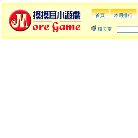
首頁
本週排行
聊天室