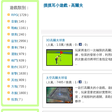
摸摸耳小遊戲
高爾夫
遊戲類別：
RPG
( 1729 )
音樂
( 145 )
戰略
( 1161 )
懷舊
( 240 )
3D高爾夫球賽
益智
( 2956 )
（人氣：1.0萬 / 推薦：0 /
：0）
賽車
( 784 )
玩家將進行一次極限的高爾
運動
( 979 )
練，恰當的發射小球，利用
的次數成功將球打進指定地
格鬥
( 639 )
...
動作
( 3137 )
射擊
( 1630 )
太空高爾夫球場
其他
( 809 )
（人氣：7485 / 推薦：1 /
：1）
方塊
( 735 )
一款打高爾夫的小遊戲。遊
中，玩家需要把握好實際和
衣服
( 1800 )
度，才能順利的過關。喜歡
投票
( 7 )
夥伴 ...