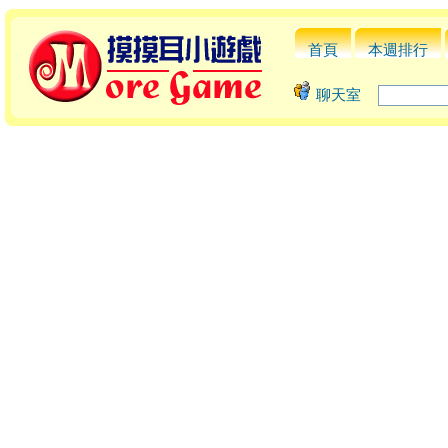
首頁
本週排行
聊天室