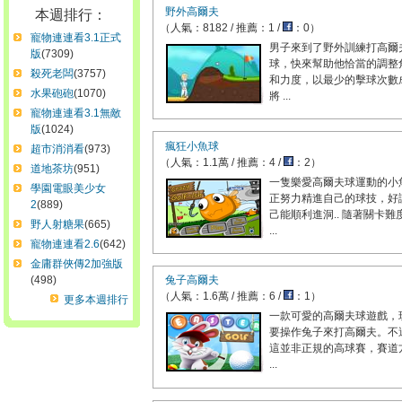
野外高爾夫
本週排行：
（人氣：8182 / 推薦：1 /
：0）
寵物連連看3.1正式
男子來到了野外訓練打高爾
版
(7309)
球，快來幫助他恰當的調整
殺死老闆
(3757)
和力度，以最少的擊球次數
水果砲砲
(1070)
將 ...
寵物連連看3.1無敵
版
(1024)
瘋狂小魚球
超市消消看
(973)
（人氣：1.1萬 / 推薦：4 /
：2）
道地茶坊
(951)
一隻樂愛高爾夫球運動的小
學園電眼美少女
正努力精進自己的球技，好
2
(889)
己能順利進洞.. 隨著關卡難
野人射糖果
(665)
...
寵物連連看2.6
(642)
金庸群俠傳2加強版
(498)
兔子高爾夫
（人氣：1.6萬 / 推薦：6 /
：1）
更多本週排行
一款可愛的高爾夫球遊戲，
要操作兔子來打高爾夫。不
這並非正規的高球賽，賽道
...