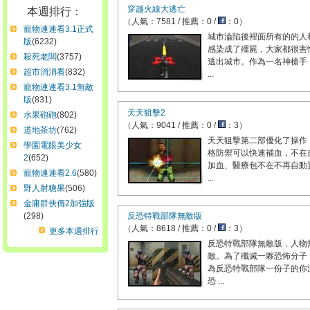
穿越火線大逃亡
本週排行：
（人氣：7581 / 推薦：0 /
：0）
寵物連連看3.1正式
城市淪陷後裡面所有的的人
版
(6232)
感染成了殭屍，大家都很害
殺死老闆
(3757)
逃出城市。作為一名神槍手
超市消消看
(832)
...
寵物連連看3.1無敵
版
(831)
天天狙擊2
水果砲砲
(802)
（人氣：9041 / 推薦：0 /
：3）
道地茶坊
(762)
天天狙擊第二部優化了操作
學園電眼美少女
格防禦可以快速補血，不在
2
(652)
加血、醫療包不在不再自動
寵物連連看2.6
(580)
...
野人射糖果
(506)
金庸群俠傳2加強版
(298)
反恐特戰部隊無敵版
（人氣：8618 / 推薦：0 /
：3）
更多本週排行
反恐特戰部隊無敵版，人物
敵。為了殲滅一夥恐怖分子
為反恐特戰部隊一份子的你
恐 ...