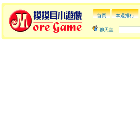
首頁
本週排行
聊天室