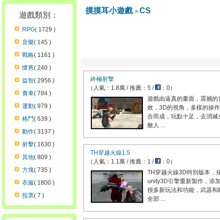
摸摸耳小遊戲
CS
遊戲類別：
RPG
( 1729 )
音樂
( 145 )
戰略
( 1161 )
懷舊
( 240 )
終極射擊
益智
( 2956 )
（人氣：1.8萬 / 推薦：5 /
：0）
賽車
( 784 )
遊戲由逼真的畫面，震撼的
運動
( 979 )
效，3D的視角，多樣的操
合而成，玩點十足，去消滅
格鬥
( 639 )
敵人 ...
動作
( 3137 )
射擊
( 1630 )
TH穿越火線1.5
其他
( 809 )
（人氣：1.1萬 / 推薦：1 /
：0）
方塊
( 735 )
TH穿越火線3D特別版本，
unity3D引擎重新製作，添
衣服
( 1800 )
很多新玩法和功能，武器和
投票
( 7 )
全部 ...