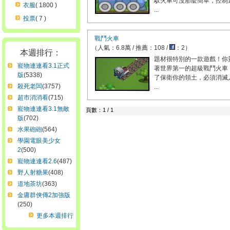
馭火車可沒那麼簡單，控制
衣服
( 1800 )
...
投票
( 7 )
戰鬥火車
（人氣：6.8萬 / 推薦：108 /
：2）
本週排行：
題材很特別的一款遊戲！你
寵物連連看3.1正式
著世界第一的超級戰鬥火車
版
(5338)
了保衛你的領土，必須消滅
殺死老闆
(3757)
...
超市消消看
(715)
寵物連連看3.1無敵
頁數：1 / 1
版
(702)
水果砲砲
(564)
學園電眼美少女
2
(500)
寵物連連看2.6
(487)
野人射糖果
(408)
道地茶坊
(363)
金庸群俠傳2加強版
(250)
更多本週排行