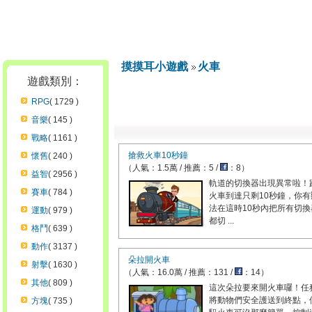
摸摸耳小遊戲
火車
遊戲類別：
RPG
( 1729 )
音樂
( 145 )
戰略
( 1161 )
搶救火車10秒鐘
懷舊
( 240 )
（人氣：1.5萬 / 推薦：5 /
：8）
益智
( 2956 )
軌道的切換器出現異常啦！
賽車
( 784 )
火車到達只剩10秒鐘，你有
法在這時10秒內把所有切換
運動
( 979 )
都切 ...
格鬥
( 639 )
動作
( 3137 )
朵拉開火車
射擊
( 1630 )
（人氣：16.0萬 / 推薦：131 /
：14）
其他
( 809 )
這次朵拉要來開火車囉！任
將動物們安全護送到終點，
方塊
( 735 )