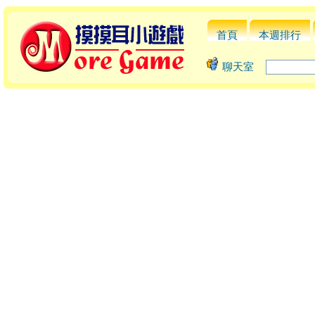
首頁
本週排行
聊天室