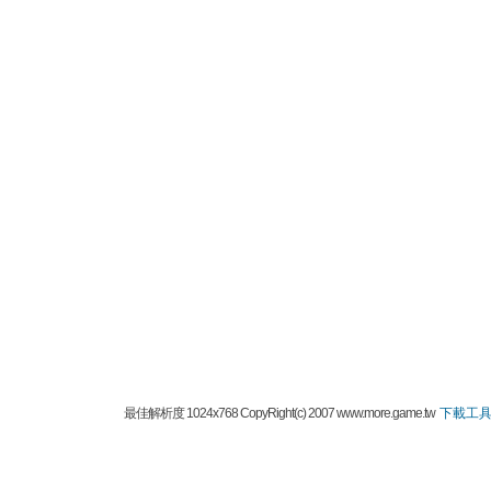
最佳解析度 1024x768 CopyRight(c) 2007 www.more.game.tw
下載工