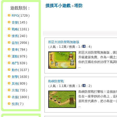
摸摸耳小遊戲
塔防
遊戲類別：
RPG
( 1729 )
音樂
( 145 )
戰略
( 1161 )
懷舊
( 240 )
邪惡大頭防禦戰無敵版
益智
( 2956 )
（人氣：1.2萬 / 推薦：1 /
：4）
賽車
( 784 )
邪惡大頭防禦戰無敵版，購
運動
( 979 )
升級建築免費。作為一國之
你的王國在你的治理下風調
格鬥
( 639 )
...
動作
( 3137 )
射擊
( 1630 )
島嶼防禦戰
其他
( 809 )
（人氣：1.1萬 / 推薦：1 /
：2）
方塊
( 735 )
島嶼防禦戰打響啦！這個故
生在一座寧靜的小島上，這
衣服
( 1800 )
居民世代農作，把小島從一
投票
( 7 )
...