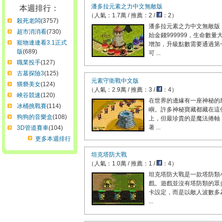
潘多拉元素之力中文無敵版
本週排行：
（人氣：1.7萬 / 推薦：2 /
：2）
殺死老闆
(3757)
潘多拉元素之力中文無敵版
超市消消看
(730)
始金錢999999，生命數量
寵物連連看3.1正式
增加，升級點數需要通過第
版
(689)
可 ...
職業投手
(127)
古墓探險3
(125)
元素守衛戰中文版
猥褻美女
(124)
（人氣：2.9萬 / 推薦：3 /
：4）
峽谷競速
(120)
在世界的邊緣有一座神秘的
冰桶挑戰賽
(114)
嶼。許多神秘寶藏都藏在這
狗狗的音樂盒
(108)
上，但最珍貴的是魔法捲軸
著 ...
3D管道賽車
(104)
更多本週排行
坦克塔防大戰
（人氣：1.0萬 / 推薦：1 /
：4）
坦克塔防大戰是一款塔防類
戲。遊戲並沒有塔防類的眾
卡設定，而是以敵人波數多
...