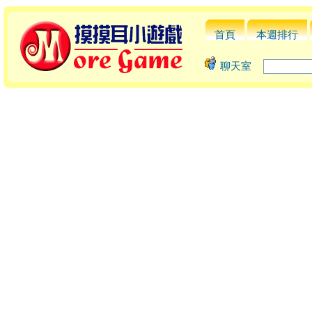
首頁
本週排行
聊天室