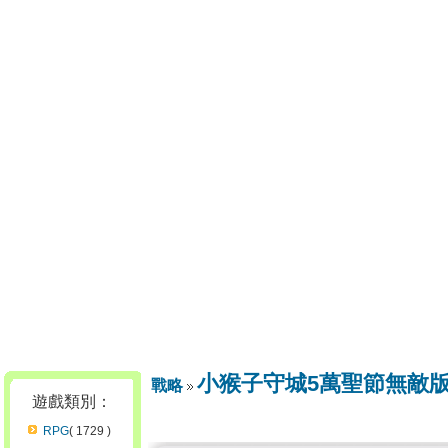
小猴子守城5萬聖節無敵
戰略
遊戲類別：
RPG
( 1729 )