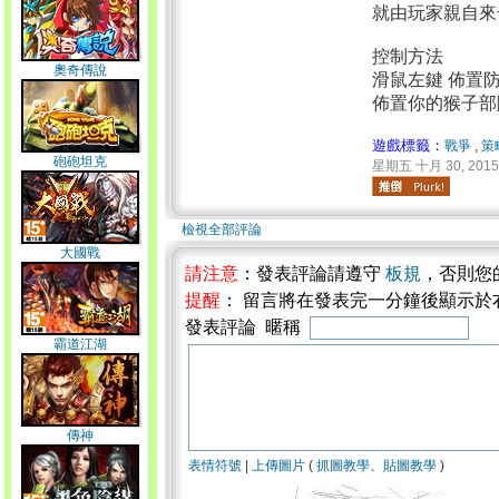
就由玩家親自來
控制方法
奧奇傳說
滑鼠左鍵 佈置
佈置你的猴子部
遊戲標籤：
戰爭
,
策
砲砲坦克
星期五 十月 30, 2015 
檢視全部評論
大國戰
請注意
：發表評論請遵守
板規
，否則您
提醒
： 留言將在發表完一分鐘後顯示於
發表評論 暱稱
霸道江湖
傳神
表情符號
|
上傳圖片
(
抓圖教學
、
貼圖教學
)