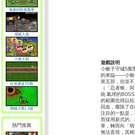
無盡的防衛戰爭
殭屍入侵
六角王朝
遊戲說明
小猴子守城5萬
的來臨——小猴
第五部，但並不
紅色通道TD戰
（「忍者猴」與
統.氣球的BO
的範圍也得以拓
回血，廢除了在
螞蟻大戰1.0版
注目的一點是，
而採用新式的、
熱門推薦
單，轉而向「萌
無法直視，其精