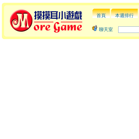
首頁
本週排行
聊天室