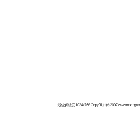
最佳解析度 1024x768 CopyRight(c) 2007 www.more.gam