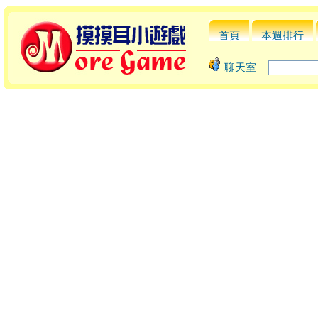
首頁
本週排行
聊天室