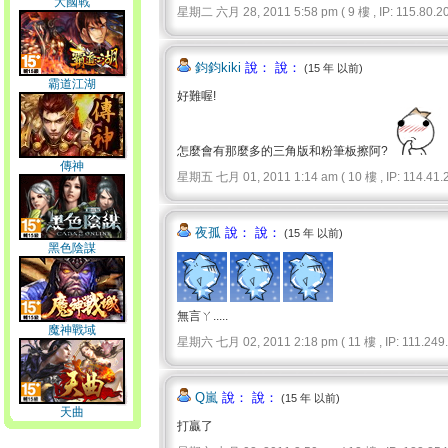
大國戰
星期二 六月 28, 2011 5:58 pm ( 9 樓 , IP: 115.80.20
鈞鈞kiki
說： 說：
(15 年 以前)
霸道江湖
好難喔!
怎麼會有那麼多的三角版和粉筆板擦阿?
傳神
星期五 七月 01, 2011 1:14 am ( 10 樓 , IP: 114.41.2
夜孤
說： 說：
(15 年 以前)
黑色陰謀
無言ㄚ.....
魔神戰域
星期六 七月 02, 2011 2:18 pm ( 11 樓 , IP: 111.249.6
Q嵐
說： 說：
(15 年 以前)
天曲
打贏了