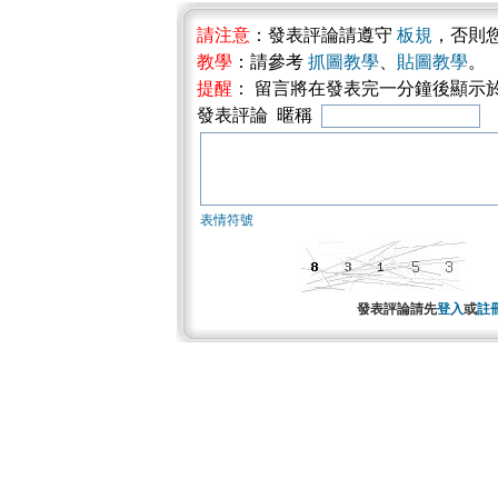
請注意
：發表評論請遵守
板規
，否則
教學
：請參考
抓圖教學
、
貼圖教學
。
提醒
： 留言將在發表完一分鐘後顯示
發表評論 暱稱
表情符號
發表評論請先
登入
或
註