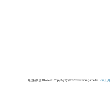
最佳解析度 1024x768 CopyRight(c) 2007 www.more.game.tw
下載工