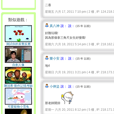
二香
星期五 六月 17, 2011 7:10 pm ( 2 樓 , IP: 124.218.1
類似遊戲：
真八神
說： 說：
(15 年 以前)
好難玩哦!
因為那個拿三角尺女生好慢哦!
測試你的直覺反應
星期六 六月 18, 2011 5:14 pm ( 3 樓 , IP: 218.162.2
樂小安
說： 說：
(15 年 以前)
自創人像
地4
星期日 六月 19, 2011 3:21 pm ( 4 樓 , IP: 218.173.1
陳冠希-動作記憶考驗
小俠盜
說： 說：
(15 年 以前)
那老師開掛
可愛寵物小雪兔
星期一 六月 20, 2011 8:12 pm ( 5 樓 , IP: 218.171.1