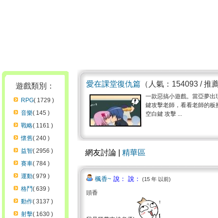
愛在課堂復仇篇
（人氣：154093 / 推
遊戲類別：
一款惡搞小遊戲。當亞夢出
RPG
( 1729 )
鍵攻擊老師，看看老師的板擦
音樂
( 145 )
空白鍵 攻擊 ...
戰略
( 1161 )
懷舊
( 240 )
益智
( 2956 )
網友討論 |
精華區
賽車
( 784 )
運動
( 979 )
楓香~
說： 說：
(15 年 以前)
格鬥
( 639 )
頭香
動作
( 3137 )
射擊
( 1630 )