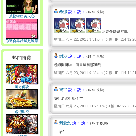
希娜
說： 說：
(15 年 以前)
戒指猜出美人心
這是什麼鬼遊戲
星期三 六月 22, 2011 3:51 pm ( 6 樓 , IP: 114.32.28.
你適合早婚還是晚婚
封沙
說： 說：
(15 年 以前)
熱門推薦
老師開掛啦... 而且還長那麼醜
星期四 六月 23, 2011 9:48 am ( 7 樓 , IP: 114.44.21
奧奇傳說
警官
說： 說：
(15 年 以前)
我打老師打掛了^^
星期日 六月 26, 2011 11:24 am ( 8 樓 , IP: 220.136.
砲砲坦克
我愛魚
說： 說：
(15 年 以前)
= =哈?