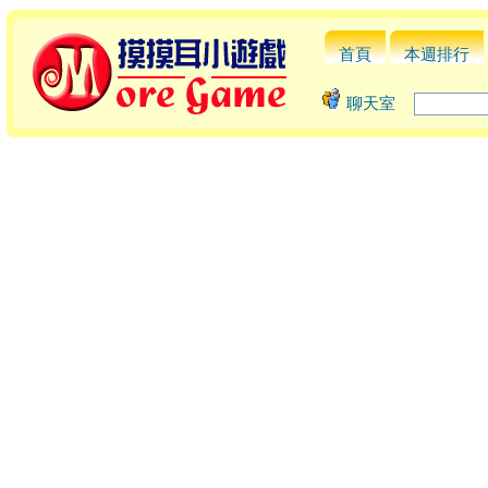
首頁
本週排行
聊天室