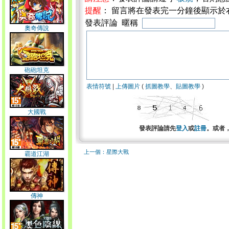
提醒
： 留言將在發表完一分鐘後顯示於
發表評論 暱稱
奧奇傳說
砲砲坦克
表情符號
|
上傳圖片
(
抓圖教學
、
貼圖教學
)
大國戰
發表評論請先
登入
或
註冊
。或者
上一個：星際大戰
霸道江湖
傳神