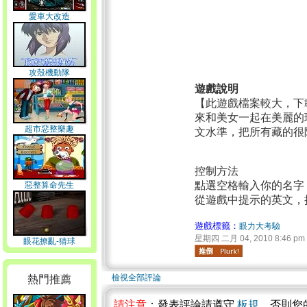
愛車大改造
攻殼機動隊
遊戲說明
【此遊戲檔案較大，下
來和美女一起在美麗的
超市惡整樂趣
文水準，把所有藏的很
控制方法
點選空格輸入你的名字
惡整算命先生
從遊戲中提示的英文，
遊戲標籤：
眼力大考驗
星期四 二月 04, 2010 8:46 pm
眼花撩亂-猜球
檢視全部評論
熱門推薦
請注意
：發表評論請遵守
板規
，否則您