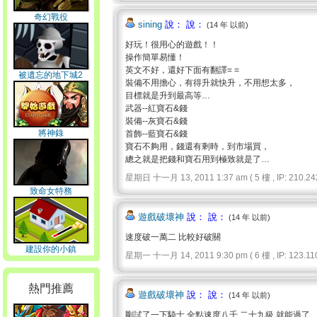
奇幻戰役
sining
說： 說：
(14 年 以前)
好玩！很用心的遊戲！！
操作簡單易懂！
英文不好，還好下面有翻譯= =
被遺忘的地下城2
裝備不用擔心，有得升就快升，不用想太多，
目標就是升到最高等…
武器--紅寶石&錢
裝備--灰寶石&錢
將神錄
首飾--藍寶石&錢
寶石不夠用，錢還有剩時，到市場買，
總之就是把錢和寶石用到極致就是了…
星期日 十一月 13, 2011 1:37 am ( 5 樓 , IP: 210.242
致命女特務
遊戲破壞神
說： 說：
(14 年 以前)
速度破一萬二 比較好破關
建設你的小鎮
星期一 十一月 14, 2011 9:30 pm ( 6 樓 , IP: 123.110
熱門推薦
遊戲破壞神
說： 說：
(14 年 以前)
剛試了一下騎士 全點速度八千 二十九級 就能過了