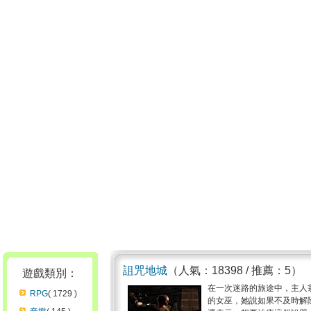
詛咒地城
（人氣：18398 / 推薦：5）
遊戲類別：
在一次迷路的旅途中，主人
RPG
( 1729 )
的女巫，她說如果不及時解