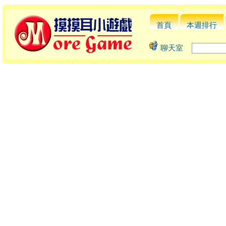
首頁
本週排行
聊天室