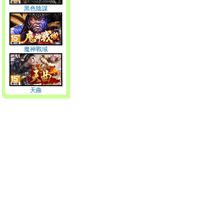
黑色陰謀
魔神戰域
天曲