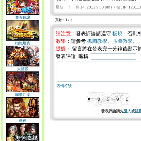
星期一 十一月 14, 2011 9:50 pm ( 7 樓 , IP: 123.110
奧奇傳說
頁數：1 / 1
請注意
：發表評論請遵守
板規
，否則
教學
：請參考
抓圖教學
、
貼圖教學
。
砲砲坦克
提醒
： 留言將在發表完一分鐘後顯示
發表評論 暱稱
大國戰
表情符號
霸道江湖
發表評論請先
登入
或
註
傳神