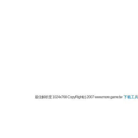
最佳解析度 1024x768 CopyRight(c) 2007 www.more.game.tw
下載工