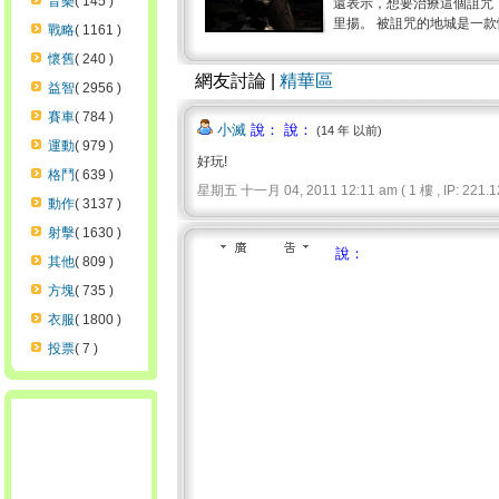
音樂
( 145 )
還表示，想要治療這個詛咒
里揚。 被詛咒的地城是一款
戰略
( 1161 )
懷舊
( 240 )
網友討論 |
精華區
益智
( 2956 )
賽車
( 784 )
小滅
說： 說：
(14 年 以前)
運動
( 979 )
好玩!
格鬥
( 639 )
星期五 十一月 04, 2011 12:11 am ( 1 樓 , IP: 221.12
動作
( 3137 )
射擊
( 1630 )
說：
其他
( 809 )
方塊
( 735 )
衣服
( 1800 )
投票
( 7 )