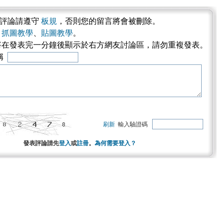
表評論請遵守
板規
，否則您的留言將會被刪除。
考
抓圖教學
、
貼圖教學
。
將在發表完一分鐘後顯示於右方網友討論區，請勿重複發表。
稱
刷新
輸入驗證碼
發表評論請先
登入
或
註冊
。
為何需要登入？