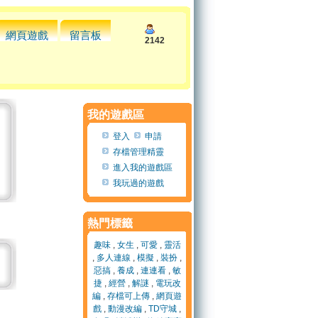
網頁遊戲
留言板
2142
我的遊戲區
登入
申請
存檔管理精靈
進入我的遊戲區
我玩過的遊戲
熱門標籤
趣味
,
女生
,
可愛
,
靈活
,
多人連線
,
模擬
,
裝扮
,
惡搞
,
養成
,
連連看
,
敏
捷
,
經營
,
解謎
,
電玩改
編
,
存檔可上傳
,
網頁遊
戲
,
動漫改編
,
TD守城
,