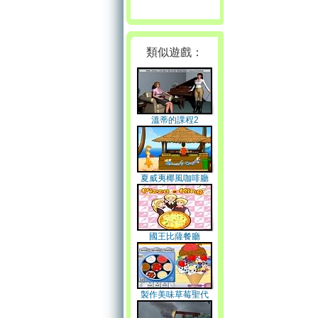
類似遊戲：
溫蒂的課程2
夏威夷椰風咖啡廳
國王比薩餐廳
製作美味草莓聖代