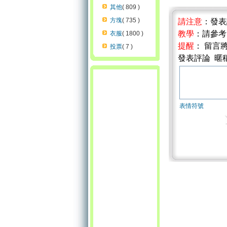
其他
( 809 )
方塊
( 735 )
請注意
：發
教學
：請參
衣服
( 1800 )
提醒
： 留言
投票
( 7 )
發表評論 暱
表情符號