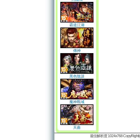
霸道江湖
傳神
黑色陰謀
魔神戰域
天曲
最佳解析度 1024x768 CopyRight(c)