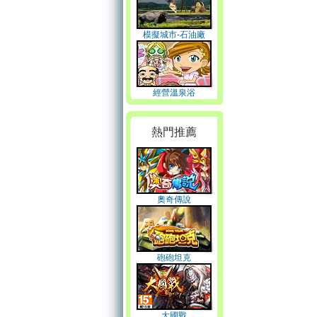
模擬城市-石油廠
經營溫泉浴
熱門推薦
奧奇傳說
砲砲坦克
大國戰