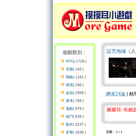
詛咒地城
（人
遊戲類別：
RPG
( 1729 )
音樂
( 145 )
戰略
( 1161 )
懷舊
( 240 )
益智
( 2956 )
網友討論
| 
賽車
( 784 )
運動
( 979 )
格鬥
( 639 )
動作
( 3137 )
頁數：1 / 1
射擊
( 1630 )