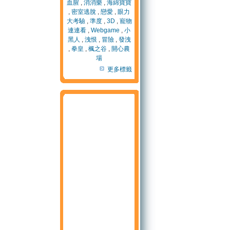
血腥
,
消消樂
,
海綿寶寶
,
密室逃脫
,
戀愛
,
眼力
大考驗
,
準度
,
3D
,
寵物
連連看
,
Webgame
,
小
黑人
,
洩恨
,
冒險
,
發洩
,
拳皇
,
楓之谷
,
開心農
場
更多標籤