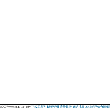
 2007 www.more.game.tw
下載工具列
版權聲明
流量統計
網站地圖
本網站已依台灣網