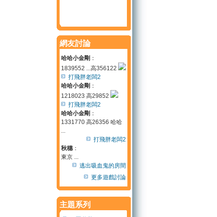
網友討論
哈哈小金剛
：
1839552 ...高356122
打飛胖老闆2
哈哈小金剛
：
1218023 高29852
打飛胖老闆2
哈哈小金剛
：
1331770 高26356 哈哈
...
打飛胖老闆2
秋穗
：
東京 ...
逃出吸血鬼的房間
更多遊戲討論
主題系列