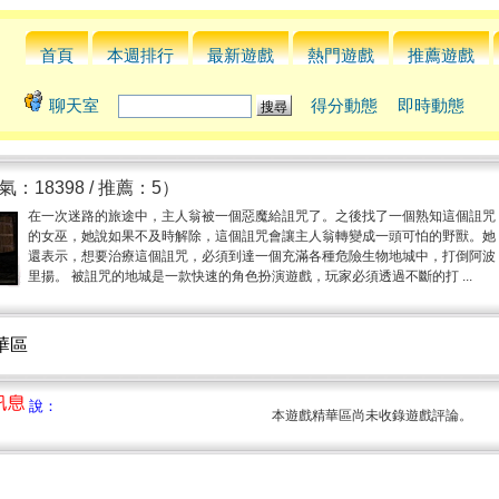
首頁
本週排行
最新遊戲
熱門遊戲
推薦遊戲
聊天室
得分動態
即時動態
氣：18398 / 推薦：5）
在一次迷路的旅途中，主人翁被一個惡魔給詛咒了。之後找了一個熟知這個詛咒
的女巫，她說如果不及時解除，這個詛咒會讓主人翁轉變成一頭可怕的野獸。她
還表示，想要治療這個詛咒，必須到達一個充滿各種危險生物地城中，打倒阿波
里揚。 被詛咒的地城是一款快速的角色扮演遊戲，玩家必須透過不斷的打 ...
精華區
說：
本遊戲精華區尚未收錄遊戲評論。