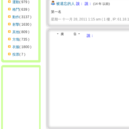
運動
( 979 )
被遺忘的人
說： 說：
(14 年 以前)
格鬥
( 639 )
第一名
動作
( 3137 )
星期一 十一月 28, 2011 1:15 am ( 1 樓 , IP: 61.18.17
射擊
( 1630 )
其他
( 809 )
說：
方塊
( 735 )
衣服
( 1800 )
投票
( 7 )