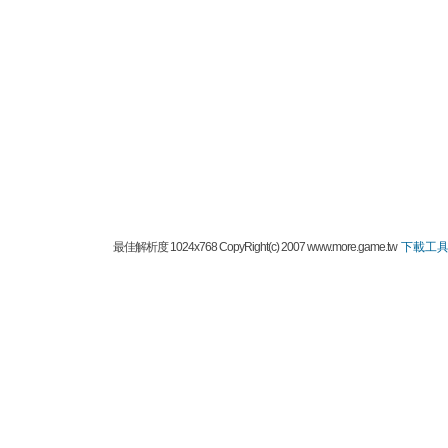
最佳解析度 1024x768 CopyRight(c) 2007 www.more.game.tw
下載工