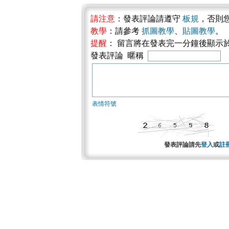
請注意
：發表評論請遵守
板規
，否則
教學
：請參考
抓圖教學
、
貼圖教學
。
提醒
： 留言將在發表完一分鐘後顯示
發表評論 暱稱
表情符號
發表評論請先
登入
或
註