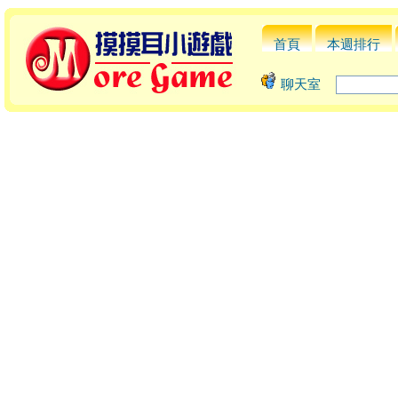
首頁
本週排行
聊天室