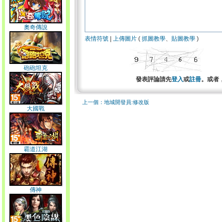
奧奇傳說
表情符號
|
上傳圖片
(
抓圖教學
、
貼圖教學
)
砲砲坦克
發表評論請先
登入
或
註冊
。或者
上一個：地城開發員:修改版
大國戰
霸道江湖
傳神