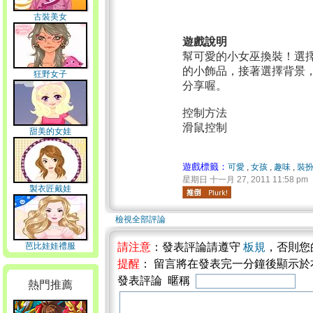
古裝美女
遊戲說明
幫可愛的小女巫換裝！選
的小飾品，接著選擇背景
狂野女子
分享喔。
控制方法
滑鼠控制
甜美的女娃
遊戲標籤：
可愛
,
女孩
,
趣味
,
裝
星期日 十一月 27, 2011 11:58 pm
製衣匠戴娃
檢視全部評論
芭比娃娃禮服
請注意
：發表評論請遵守
板規
，否則您
提醒
： 留言將在發表完一分鐘後顯示
發表評論 暱稱
熱門推薦