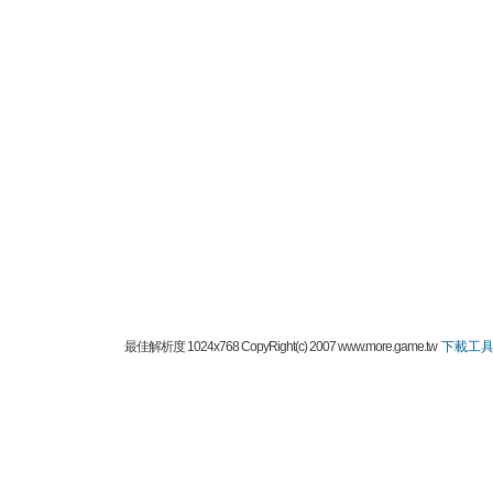
最佳解析度 1024x768 CopyRight(c) 2007 www.more.game.tw
下載工