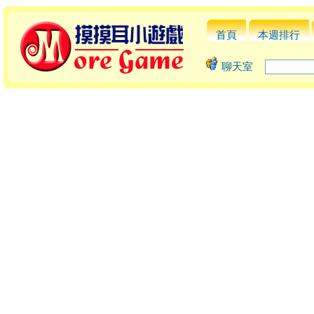
首頁
本週排行
聊天室