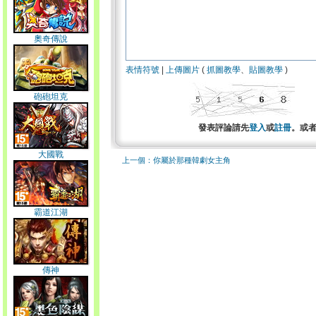
奧奇傳說
表情符號
|
上傳圖片
(
抓圖教學
、
貼圖教學
)
砲砲坦克
發表評論請先
登入
或
註冊
。或
大國戰
上一個：你屬於那種韓劇女主角
霸道江湖
傳神