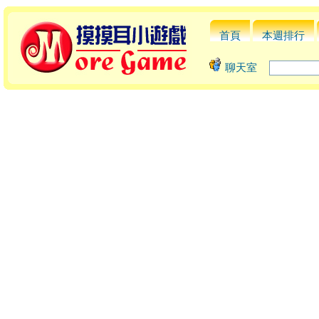
首頁
本週排行
聊天室