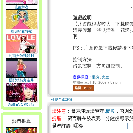
芭蕾舞者
遊戲說明
【此遊戲檔案較大，下載時
清麗優雅，淡淡清香，花漾
舞孃的花舞裙
啊！
PS：注意遊戲下載後請按
封面女孩我最IN
控制方法
滑鼠控制，方向鍵控制。
遊戲標籤：
裝扮
,
女生
搭配模特兒走秀
星期三 三月 19, 2008 7:53 pm
檢視全部評論
精緻EMO梳妝台
請注意
：發表評論請遵守
板規
，否則
提醒
： 留言將在發表完一分鐘後顯示
熱門推薦
發表評論 暱稱