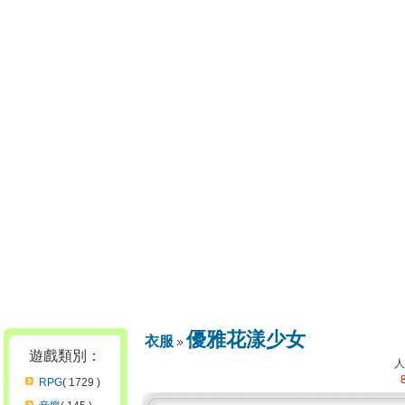
優雅花漾少女
衣服
遊戲類別：
RPG
( 1729 )