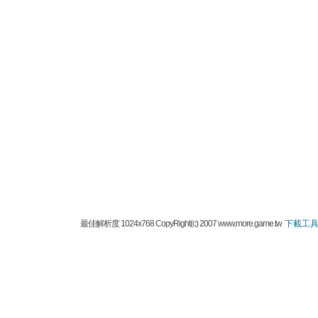
最佳解析度 1024x768 CopyRight(c) 2007 www.more.game.tw
下載工