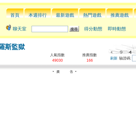
首頁
本週排行
最新遊戲
熱門遊戲
推薦遊戲
聊天室
得分動態
即時動態
羅斯監獄
人氣指數
推薦指數
刷新
驗證碼:
49030
166