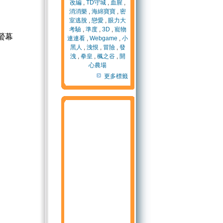
改編
,
TD守城
,
血腥
,
消消樂
,
海綿寶寶
,
密
室逃脫
,
戀愛
,
眼力大
考驗
,
準度
,
3D
,
寵物
螢幕
連連看
,
Webgame
,
小
黑人
,
洩恨
,
冒險
,
發
洩
,
拳皇
,
楓之谷
,
開
心農場
更多標籤