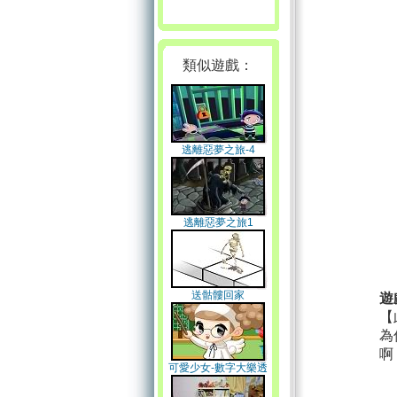
類似遊戲：
逃離惡夢之旅-4
逃離惡夢之旅1
送骷髏回家
遊
【
為
啊
可愛少女-數字大樂透