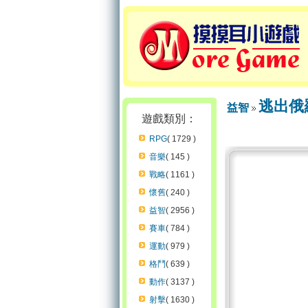
逃出俄
益智
遊戲類別：
RPG
( 1729 )
音樂
( 145 )
戰略
( 1161 )
懷舊
( 240 )
益智
( 2956 )
賽車
( 784 )
運動
( 979 )
格鬥
( 639 )
動作
( 3137 )
射擊
( 1630 )