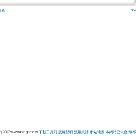
蛋糕
下
 2007 www.more.game.tw
下載工具列
版權聲明
流量統計
網站地圖
本網站已依台灣網