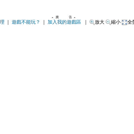
理
｜
遊戲不能玩？
｜
加入我的遊戲區
｜
放大
縮小
全