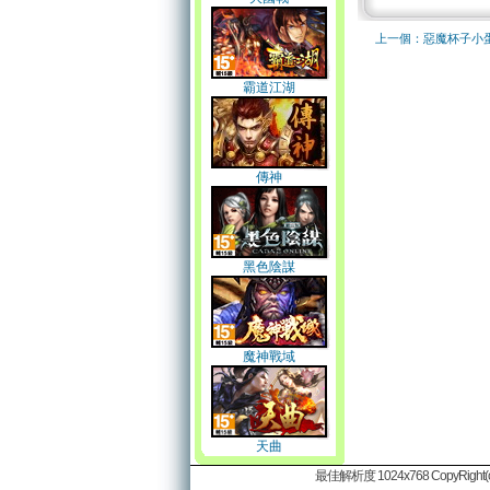
上一個：惡魔杯子小
霸道江湖
傳神
黑色陰謀
魔神戰域
天曲
最佳解析度 1024x768 CopyRight(c)