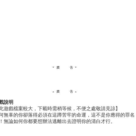
戲說明
此遊戲檔案較大，下載時需稍等候，不便之處敬請見諒】
何無辜的你卻落得必須在這蹲苦牢的命運，這不是你應得的罪名
！無論如何你都要想辦法逃離出去證明你的清白才行。