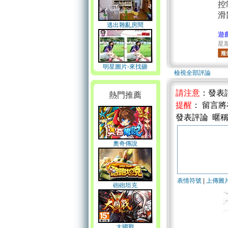
控
滑
逃出雜亂房間
遊
星期
明星圖片-來找砸
檢視全部評論
請注意
：發表
熱門推薦
提醒
： 留言
發表評論 暱
奧奇傳說
表情符號
|
上傳圖
砲砲坦克
大國戰