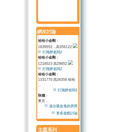
網友討論
哈哈小金剛
：
1839552 ...高356122
打飛胖老闆2
哈哈小金剛
：
1218023 高29852
打飛胖老闆2
哈哈小金剛
：
1331770 高26356 哈哈
...
打飛胖老闆2
秋穗
：
東京 ...
逃出吸血鬼的房間
更多遊戲討論
主題系列