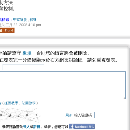
制方法
鼠控制。
戲標籤：
密室逃脫
,
解謎
六 三月 22, 2008 4:10 pm
評論請遵守
板規
，否則您的留言將會被刪除。
將在發表完一分鐘後顯示於右方網友討論區，請勿重複發表。
稱
片
(
抓圖教學
、
貼圖教學
)
刷新
輸入驗證碼
發表評論請先
登入
或
註冊
。或者，您也可以