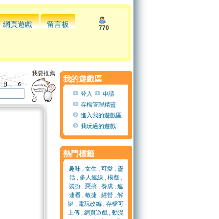
網頁遊戲
留言板
770
我要推薦
我的遊戲區
登入
申請
存檔管理精靈
進入我的遊戲區
我玩過的遊戲
熱門標籤
趣味
,
女生
,
可愛
,
靈
活
,
多人連線
,
模擬
,
裝扮
,
惡搞
,
養成
,
連
連看
,
敏捷
,
經營
,
解
謎
,
電玩改編
,
存檔可
上傳
,
網頁遊戲
,
動漫