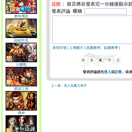
提醒
： 留言將在發表完一分鐘後顯示
發表評論 暱稱
奧奇傳說
砲砲坦克
表情符號
|
上傳圖片
(
抓圖教學
、
貼圖教學
)
大國戰
發表評論請先
登入
或
註冊
。或
上一個：美人魚魔力海洋
霸道江湖
傳神