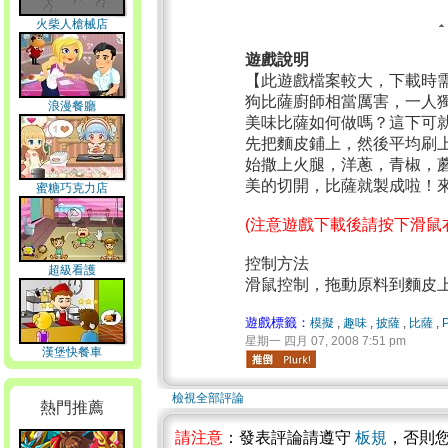
火柴人槍械店
遊戲說明
【此遊戲檔案較大，下載時
狗比薩廚師相當厲害，一人
浪漫餐廳
美味比薩如何做嗎？這下可
先把麵皮鋪上，然後平均刷
始撒上火腿，洋蔥，青椒，蘑
美的切開，比薩就製成啦！
蜜糖巧克力店
(注意遊戲下載後請按下滑鼠
控制方法
超級看護
滑鼠控制，拖動原料到麵皮
遊戲標籤：
模擬
,
趣味
,
披薩
,
比薩
,
星期一 四月 07, 2008 7:51 pm
漢堡快餐車
檢視全部評論
熱門推薦
請注意
：發表評論請遵守
板規
，否則