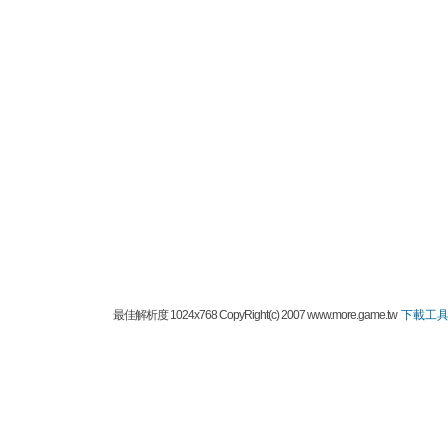
最佳解析度 1024x768 CopyRight(c) 2007 www.more.game.tw
下載工