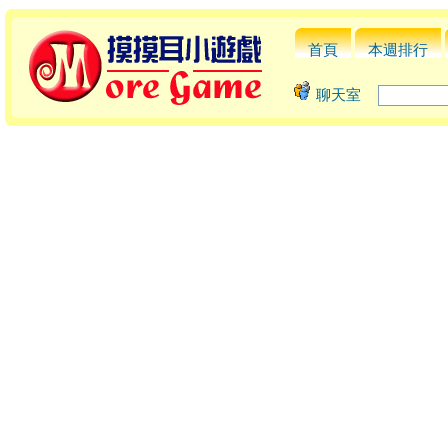
首頁
本週排行
聊天室