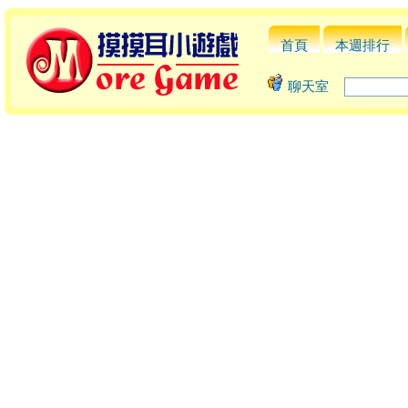
首頁
本週排行
聊天室