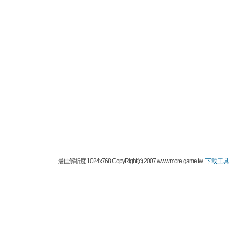
最佳解析度 1024x768 CopyRight(c) 2007 www.more.game.tw
下載工