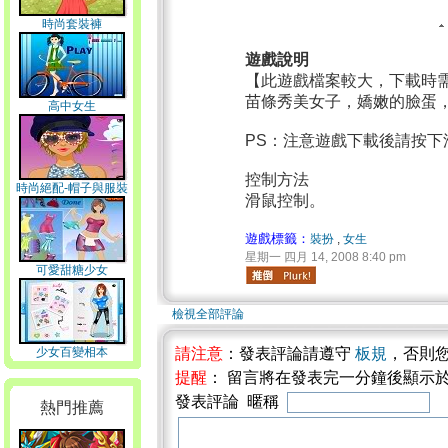
時尚套裝褲
遊戲說明
【此遊戲檔案較大，下載時
苗條秀美女子，嬌嫩的臉蛋
高中女生
PS：注意遊戲下載後請按
控制方法
時尚絕配-帽子與服裝
滑鼠控制。
遊戲標籤：
裝扮
,
女生
星期一 四月 14, 2008 8:40 pm
可愛甜糖少女
檢視全部評論
少女百變相本
請注意
：發表評論請遵守
板規
，否則
提醒
： 留言將在發表完一分鐘後顯示
發表評論 暱稱
熱門推薦