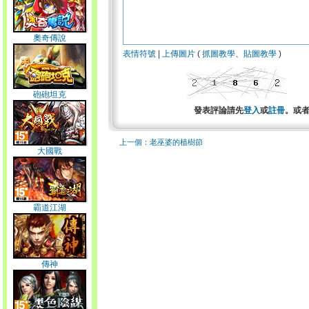
奧奇傳說
表情符號
|
上傳圖片
(
抓圖教學
、
貼圖教學
)
砲砲坦克
發表評論請先
登入
或
註冊
。或
上一個：老巫婆的植樹節
大國戰
霸道江湖
傳神