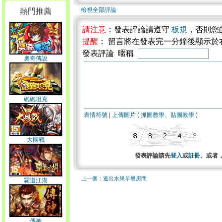
檢視全部評論
熱門推薦
請注意
：發表評論請遵守
板規
，否則您
提醒
： 留言將在發表完一分鐘後顯示於
發表評論 暱稱
奧奇傳說
砲砲坦克
表情符號
|
上傳圖片
(
抓圖教學
、
貼圖教學
)
大國戰
發表評論請先
登入
或
註冊
。或者
上一個：逃出水果早餐房間
霸道江湖
傳神