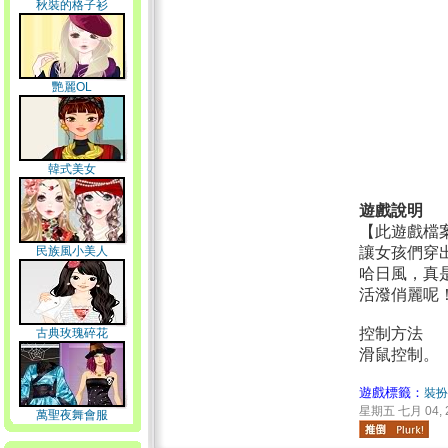
秋裝的格子衫
艷麗OL
韓式美女
遊戲說明
【此遊戲檔
民族風小美人
讓女孩們穿
哈日風，真
活潑俏麗呢
控制方法
古典玫瑰碎花
滑鼠控制。
遊戲標籤：
裝扮
星期五 七月 04, 2
萬聖夜舞會服