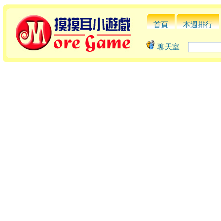
首頁
本週排行
聊天室