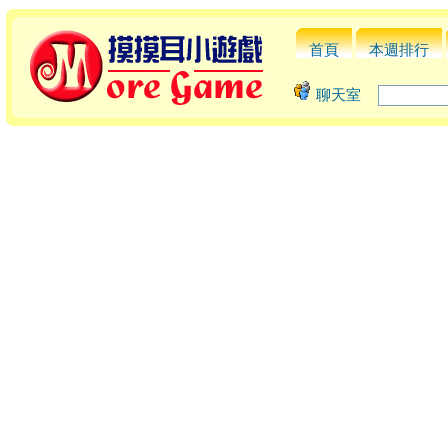
首頁
本週排行
聊天室