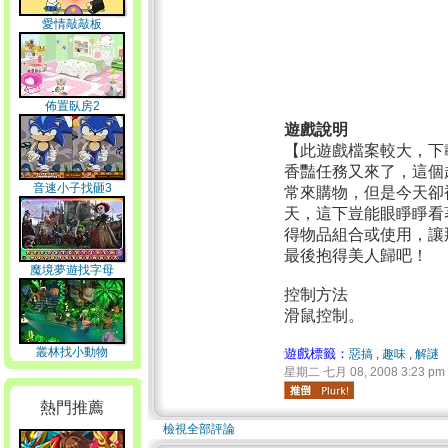
愛情敲敲板
佈置臥房2
遊戲說明
【此遊戲檔案較大，下
香豔任務又來了，這個
音速小子找砸3
常來購物，但是今天卻
天，這下豈能眼睜睜看
得物品組合或使用，讓
最後抱得美人歸吧！
魔境夢遊找字母
控制方法
滑鼠控制。
叢林找小動物
遊戲標籤：
惡搞
,
趣味
,
解謎
星期二 七月 08, 2008 3:23 pm
熱門推薦
檢視全部評論