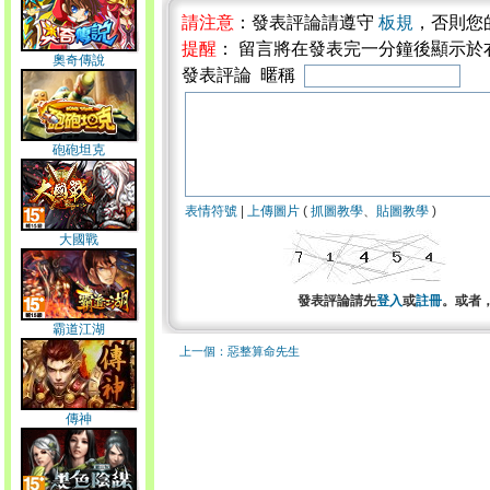
請注意
：發表評論請遵守
板規
，否則您
提醒
： 留言將在發表完一分鐘後顯示於
奧奇傳說
發表評論 暱稱
砲砲坦克
表情符號
|
上傳圖片
(
抓圖教學
、
貼圖教學
)
大國戰
發表評論請先
登入
或
註冊
。或者
霸道江湖
上一個：惡整算命先生
傳神