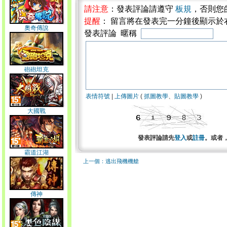
請注意
：發表評論請遵守
板規
，否則您
提醒
： 留言將在發表完一分鐘後顯示於
奧奇傳說
發表評論 暱稱
砲砲坦克
表情符號
|
上傳圖片
(
抓圖教學
、
貼圖教學
)
大國戰
發表評論請先
登入
或
註冊
。或者
霸道江湖
上一個：逃出飛機機艙
傳神