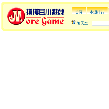
首頁
本週排行
聊天室