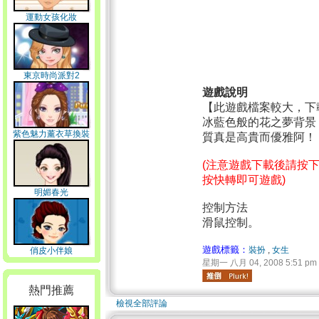
運動女孩化妝
東京時尚派對2
遊戲說明
【此遊戲檔案較大，下
冰藍色般的花之夢背景
紫色魅力薰衣草換裝
質真是高貴而優雅阿！
(注意遊戲下載後請按
按快轉即可遊戲)
明媚春光
控制方法
滑鼠控制。
遊戲標籤：
裝扮
,
女生
俏皮小伴娘
星期一 八月 04, 2008 5:51 pm
熱門推薦
檢視全部評論