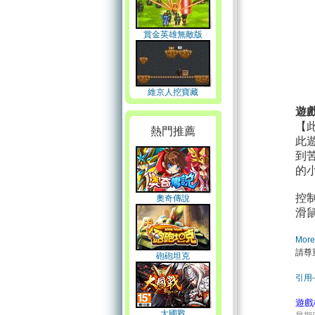
賞金英雄無敵版
維京人挖寶藏
遊
【
熱門推薦
此
到
的
控
奧奇傳說
滑
在這
Mor
請尊
砲砲坦克
引用-
遊戲
大國戰