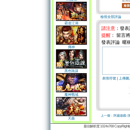
星期四 
檢視全部評論
霸道江湖
請注意
：發表
提醒
： 留言
發表評論 暱
傳神
黑色陰謀
表情符號
|
上傳圖
魔神戰域
上一個：阿扁遊戲-
天曲
最佳解析度 1024x768 CopyRight(c)