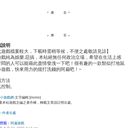
戲說明
此遊戲檔案較大，下載時需稍等候，不便之處敬請見諒】
遊戲純為娛樂.惡搞，本站絕無任何政治立場，希望在生活上感
苦悶的人可以能藉此盡情發洩一下吧！很有趣的一款類似打地鼠
小遊戲，快來用力的搥打洗錢的阿扁吧！~
制方法
鼠控制。
不管是搜尋摸摸兒，摸摸爾，模模耳，模模爾，還是模模兒，好玩遊戲都
唷！ ！
e小遊戲網
-文字編輯:[momo]
重本站遊戲文編之著作權，轉載文章請註明出處。
--作者出處
標籤：
阿扁遊戲