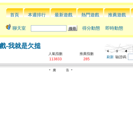
首頁
本週排行
最新遊戲
熱門遊戲
推薦遊戲
聊天室
得分動態
即時動態
戲-我就是欠搥
人氣指數
推薦指數
刷新
驗證碼:
113833
285