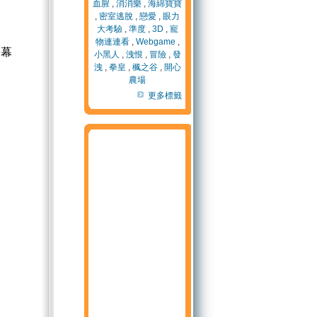
血腥
,
消消樂
,
海綿寶寶
,
密室逃脫
,
戀愛
,
眼力
大考驗
,
準度
,
3D
,
寵
物連連看
,
Webgame
,
螢幕
小黑人
,
洩恨
,
冒險
,
發
洩
,
拳皇
,
楓之谷
,
開心
農場
更多標籤