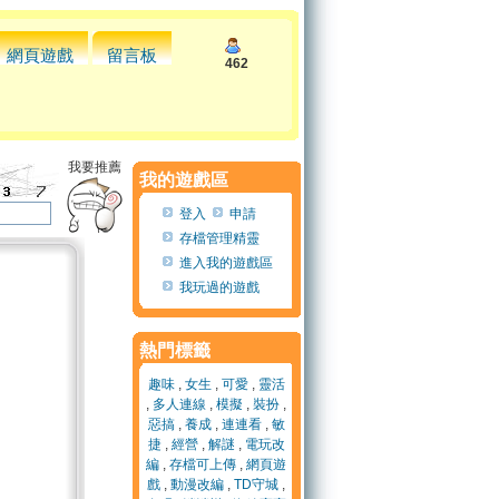
網頁遊戲
留言板
462
我要推薦
我的遊戲區
登入
申請
存檔管理精靈
進入我的遊戲區
我玩過的遊戲
熱門標籤
趣味
,
女生
,
可愛
,
靈活
,
多人連線
,
模擬
,
裝扮
,
惡搞
,
養成
,
連連看
,
敏
捷
,
經營
,
解謎
,
電玩改
編
,
存檔可上傳
,
網頁遊
戲
,
動漫改編
,
TD守城
,