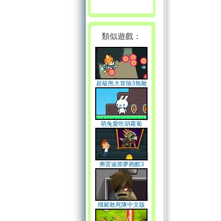
類似遊戲：
超級熊大冒險3無敵
版
萌兔愛吃胡蘿蔔
弗雷迪噩夢跑酷3
殭屍敢死隊中文版