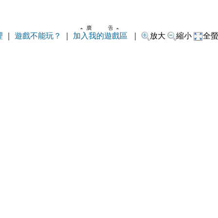
理
｜
遊戲不能玩？
｜
加入我的遊戲區
｜
放大
縮小
全