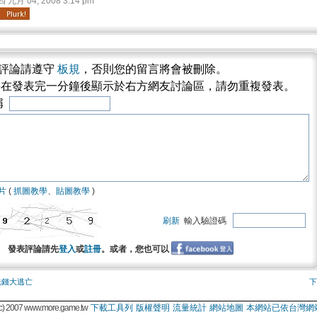
九月 04, 2008 3:14 pm
評論請遵守
板規
，否則您的留言將會被刪除。
將在發表完一分鐘後顯示於右方網友討論區，請勿重複發表。
稱
片
(
抓圖教學
、
貼圖教學
)
刷新
輸入驗證碼
發表評論請先
登入
或
註冊
。或者，您也可以
洗錢大逃亡
下
 2007 www.more.game.tw
下載工具列
版權聲明
流量統計
網站地圖
本網站已依台灣網