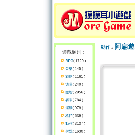
阿扁遊
動作
遊戲類別：
RPG
( 1729 )
音樂
( 145 )
戰略
( 1161 )
懷舊
( 240 )
益智
( 2956 )
賽車
( 784 )
運動
( 979 )
格鬥
( 639 )
動作
( 3137 )
射擊
( 1630 )