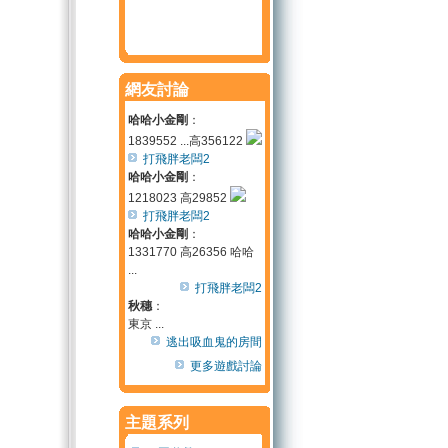
網友討論
哈哈小金剛
：
1839552 ...高356122
打飛胖老闆2
哈哈小金剛
：
1218023 高29852
打飛胖老闆2
哈哈小金剛
：
1331770 高26356 哈哈
...
打飛胖老闆2
秋穗
：
東京 ...
逃出吸血鬼的房間
更多遊戲討論
主題系列